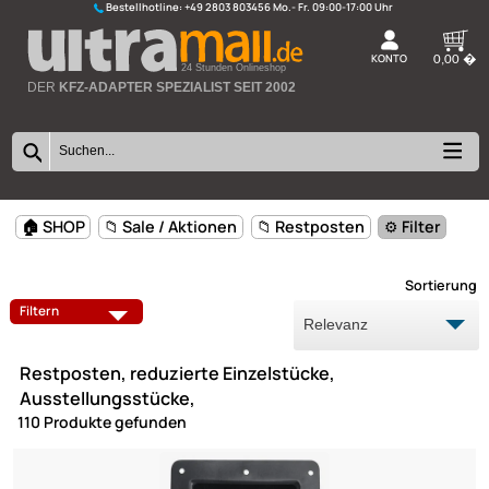
Bestellhotline:
+49 2803 803456
K
24 Stunden Onlineshop
DER
KFZ-ADAPTER SPEZIALIST SEIT 2002
🏠 SHOP
📁 Sale / Aktionen
📁 Restposten
⚙️ Filte
Sort
AKTUELLE ANGEBOTE
RESTPOSTEN
Filtern
Restposten, reduzierte Einzelstücke,
Ausstellungsstücke,
110 Produkte gefunden