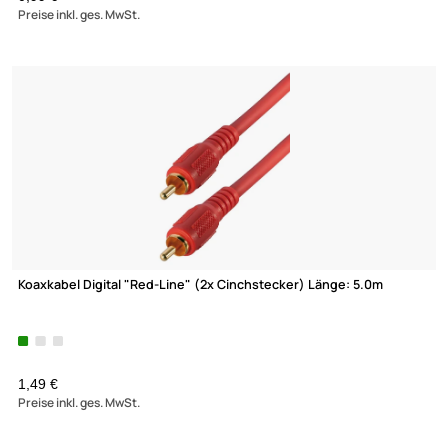
4,95 €
Preise inkl. ges. MwSt.
Einbaulautsprecher 2-Wege 13 cm weiß 80Watt Decken Wand
Lautsprecher-
reduziertes Einzelstück