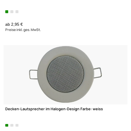
Lautsprecherteppich 1 x 1.5m grau
8,95 €
Preise inkl. ges. MwSt.
(€ 5,97 / m�)