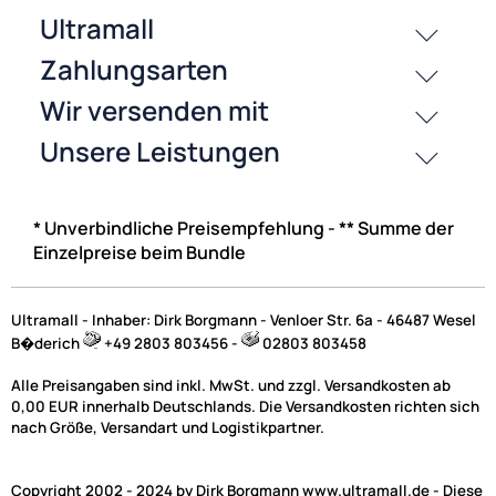
0,99 €
Preise inkl. ges. MwSt.
* Unverbindliche Preisempfehlung - ** Summe der
Einzelpreise beim Bundle
Ultramall - Inhaber: Dirk Borgmann - Venloer Str. 6a - 46487 Wesel
B�derich
+49 2803 803456 -
02803 803458
Alle Preisangaben sind inkl. MwSt. und zzgl. Versandkosten ab
Koaxkabel Digital "Red-Line" (2x Cinchstecker) Länge: 5.0m
0,00 EUR innerhalb Deutschlands. Die Versandkosten richten sich
nach Größe, Versandart und Logistikpartner.
Copyright 2002 - 2024 by Dirk Borgmann www.ultramall.de - Diese