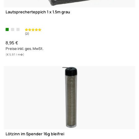
HQ- HDMI Verbinder Kupplung--Kupplung 0772.02017
0,99 €
Preise inkl. ges. MwSt.