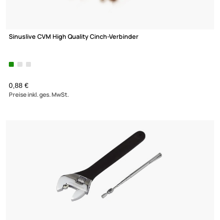
ACV LK-20 Endstufeneinbaukit / Batteriekabel Set 20mm² 5m
Cinchkabel
Sicherungshalter
UVP 39,99 € *
19,95 €
Preise inkl. ges. MwSt.
Dynavox Decken-Lautsprecher im Halogen-Design Farbe: chr