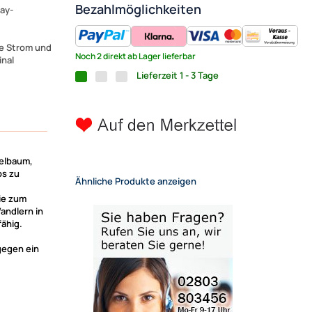
Bezahlmöglichkeiten
ay-
2
ie Strom und
Noch 2 direkt ab Lager lieferbar
inal
Lieferzeit 1 - 3 Tage
elbaum,
os zu
Ähnliche Produkte anzeigen
wie zum
andlern in
ähig.
gegen ein