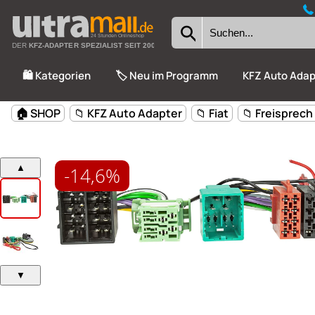
24 Stunden Onlineshop
DER
KFZ-ADAPTER SPEZIALIST SEIT 2002
🛍️ Kategorien
🏷️ Neu im Programm
KFZ Auto Adap
-14,6%
🏠 SHOP
📁 KFZ Auto Adapter
📁 Fiat
📁 Freisprech
▲
▼