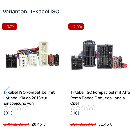
Varianten: T-Kabel ISO
-13,7%
-12,6%
T-Kabel ISO kompatibel mit
T-Kabel ISO kompatibel mit Alfa
Hyundai Kia ab 2016 zur
Romo Dodge Fiat Jeep Lancia
Einspeisung von
Opel
((0))
((0))
Freisprecheinrichtung ISO
Peugeot zur Einspeisung von
Verstärker für THB Parrot Dabendorf
Freisprecheinrichtung ISO
UVP 32,98 € *
28,45 €
UVP 35,98 € *
31,45 €
i-sotec Match
Verstärker für THB Parrot Dabendorf