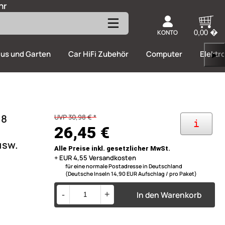
hr
KONTO
0,00 �
us und Garten
Car HiFi Zubehör
Computer
Elektr
▶
 8
UVP 30,98 € *
i
26,45 €
usw.
Alle Preise inkl. gesetzlicher MwSt.
+ EUR 4,55 Versandkosten
für eine normale Postadresse in Deutschland
(Deutsche Inseln 14,90 EUR Aufschlag / pro Paket)
In den Warenkorb
-
+