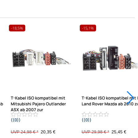
-18,5%
-15,1%
T-Kabel ISO kompatibel mit
T-Kabel ISO kompatibel mit 
ab
Mitsubishi Pajero Outlander
Land Rover Mazda ab 2010 z
ASX ab 2007 zur
((0))
((0))
Einspeisung von
Einspeisung von
rf
Freisprecheinrichtung ISO
Freisprecheinrichtung ISO
UVP 24,98 € *
20,35 €
UVP 29,98 € *
25,45 €
Verstärker für THB Parrot Dabendorf
Verstärker für THB Parrot Dabend