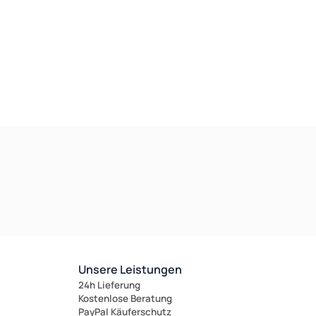
i-sotec Match
i-sotec Match
Unsere Leistungen
24h Lieferung
Kostenlose Beratung
PayPal Käuferschutz