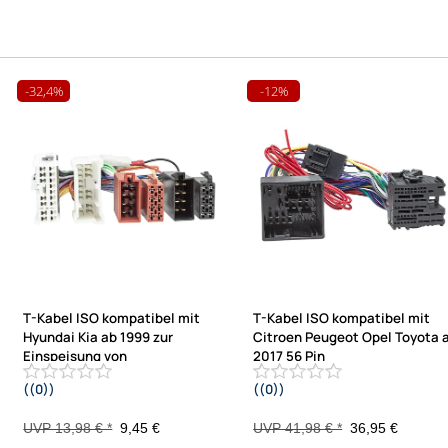
-32,4%
-12%
T-Kabel ISO kompatibel mit
T-Kabel ISO kompatibel mit
Hyundai Kia ab 1999 zur
Citroen Peugeot Opel Toyota 
Einspeisung von
2017 56 Pin
((0))
((0))
Freisprecheinrichtung ISO
Version Einschleifen ISO Verstärker
Verstärker für THB Parrot Dabendorf
Freisprech für Parrot THB Dabendo
UVP 13,98 € *
9,45 €
UVP 41,98 € *
36,95 €
i-sotec Match
i-sotec Match