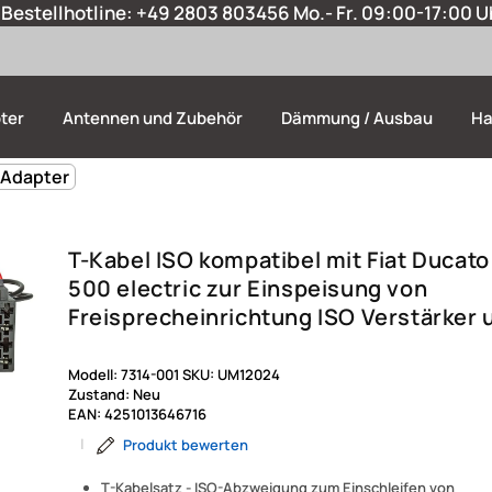
Bestellhotline:
+49 2803 803456
Mo.- Fr. 09:00-17:00 U
ter
Antennen und Zubehör
Dämmung / Ausbau
Ha
 Adapter
T-Kabel ISO kompatibel mit Fiat Ducato
500 electric zur Einspeisung von
Freisprecheinrichtung ISO Verstärker 
Modell:
7314-001
SKU:
UM12024
Zustand:
Neu
EAN:
4251013646716
|
Produkt bewerten
T-Kabelsatz - ISO-Abzweigung zum Einschleifen von