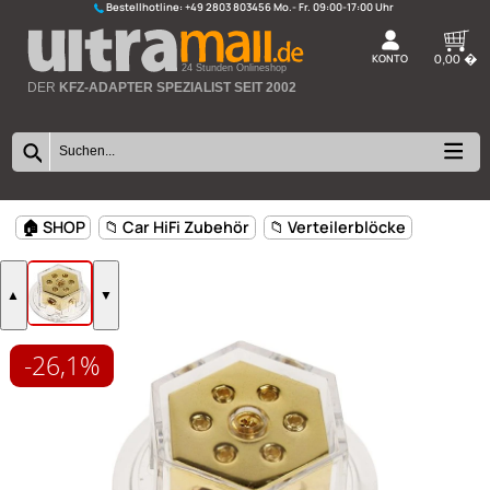
Bestellhotline:
+49 2803 803456
K
24 Stunden Onlineshop
DER
KFZ-ADAPTER SPEZIALIST SEIT 2002
-26,1%
🏠 SHOP
📁 Car HiFi Zubehör
📁 Verteilerblöcke
▲
▼