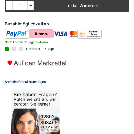
ACV Verteilerblock 2 x 50 mm²
20 mm² Ausgang
UVP 26,99 € *
19,95 €
Alle Preise inkl. gesetzlicher MwSt.
+ EUR 4,55 Versandkosten
für eine normale Postadresse in Deutschland
(Deutsche Inseln 14,90 EUR Aufschlag / pro Paket)
In den Warenkorb
-
+
Bezahlmöglichkeiten
Noch 1 direkt ab Lager lieferbar
Lieferzeit 1 - 3 Tage