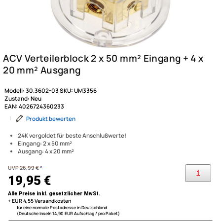
Modell:
30.3602-03
SKU:
UM3356
Zustand:
Neu
EAN:
4026724360233
|
Produkt bewerten
24K vergoldet für beste Anschlußwerte!
Eingang: 2 x 50 mm²
Ausgang: 4 x 20 mm²