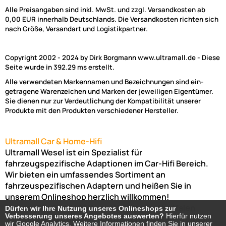
Alle Preisangaben sind inkl. MwSt. und zzgl. Versandkosten ab
0,00 EUR innerhalb Deutschlands. Die Versandkosten richten sich
nach Größe, Versandart und Logistikpartner.
Copyright 2002 - 2024 by Dirk Borgmann www.ultramall.de - Diese
Seite wurde in 392.29 ms erstellt.
Alle verwendeten Markennamen und Bezeichnungen sind ein-
getragene Warenzeichen und Marken der jeweiligen Eigentümer.
Sie dienen nur zur Verdeutlichung der Kompatibilität unserer
Produkte mit den Produkten verschiedener Hersteller.
Ultramall Car & Home-Hifi
Ultramall Wesel ist ein Spezialist für
fahrzeugspezifische Adaptionen im Car-Hifi Bereich.
Wir bieten ein umfassendes Sortiment an
fahrzeuspezifischen Adaptern und heißen Sie in
unserem Onlineshop herzlich willkommen!
Venloer Str. 6a
46487
Wesel
Nordrhein-Westfalen
Dürfen wir Ihre Nutzung unseres Onlineshops zur
Dürfen wir Ihre Nutzung unseres Onlineshops zur
Verbesserung unseres Angebotes auswerten?
Verbesserung unseres Angebotes auswerten?
Hierfür nutzen
Hierfür nutzen
Telefon:
02803-803456
Bürozeiten: Montag-Freitag:
wir Google Analytics. Weitere Informationen finden Sie in unserer
wir Google Analytics. Weitere Informationen finden Sie in unserer