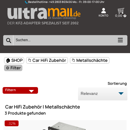
Bestellhotline:
+49 2803 803456
K
24 Stunden Onlineshop
DER
KFZ-ADAPTER SPEZIALIST SEIT 2002
🏠 SHOP
📁 Car HiFi Zubehör
📁 Metallschächte
⚙️ Filter
Sort
LAUTSPRECHER
RADIOBLENDEN
Filtern
LENKRADINTERFACES
RÜCKFAHRKAMERA / ADAPTE
Car HiFi Zubehör | Metallschächte
AUX ADAPTER
BATTERIEANSCHLUSS
3 Produkte gefunden