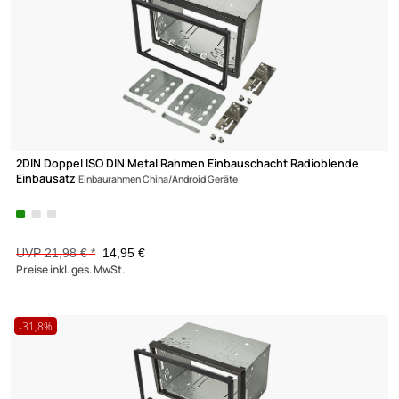
-32%
CAN-BUS ADAPTER
CINCHKABEL
ENTRIEGELUNGSWERKZEUG
GEHÄUSEBAU
KLEBER / REINIGER
LAUTSPRECHER
LAUTSPRECHERGITTER
LAUTSPRECHERKABEL
LKW
MASSEWINKEL
2DIN Doppel ISO DIN Metal Rahmen Einbauschacht Radioblende
Einbausatz
Einbaurahmen China/Android Geräte
METALLSCHÄCHTE
MONTAGEMATERIAL
POWERKABEL
UVP 21,98 € *
14,95 €
Preise inkl. ges. MwSt.
SICHERUNGEN
SICHERUNGSHALTER
SONSTIGES
SPANNUNGSWANDLER