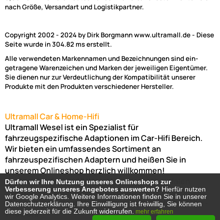
nach Größe, Versandart und Logistikpartner.
Copyright 2002 - 2024 by Dirk Borgmann www.ultramall.de - Diese
Seite wurde in 304.82 ms erstellt.
Alle verwendeten Markennamen und Bezeichnungen sind ein-
getragene Warenzeichen und Marken der jeweiligen Eigentümer.
Sie dienen nur zur Verdeutlichung der Kompatibilität unserer
Produkte mit den Produkten verschiedener Hersteller.
Ultramall Car & Home-Hifi
Ultramall Wesel ist ein Spezialist für
fahrzeugspezifische Adaptionen im Car-Hifi Bereich.
Wir bieten ein umfassendes Sortiment an
fahrzeuspezifischen Adaptern und heißen Sie in
unserem Onlineshop herzlich willkommen!
Venloer Str. 6a
46487
Wesel
Nordrhein-Westfalen
Dürfen wir Ihre Nutzung unseres Onlineshops zur
Dürfen wir Ihre Nutzung unseres Onlineshops zur
Verbesserung unseres Angebotes auswerten?
Verbesserung unseres Angebotes auswerten?
Hierfür nutzen
Hierfür nutzen
Telefon:
02803-803456
Bürozeiten: Montag-Freitag:
wir Google Analytics. Weitere Informationen finden Sie in unserer
wir Google Analytics. Weitere Informationen finden Sie in unserer
(Abholung nur nach Vereinbarung möglich!)
8:00 Uhr -
Datenschutzerklärung. Ihre Einwilligung ist freiwillig, Sie können
Datenschutzerklärung. Ihre Einwilligung ist freiwillig, Sie können
diese jederzeit für die Zukunft widerrufen.
diese jederzeit für die Zukunft widerrufen.
17:00 Uhr
mehr erfahren
mehr erfahren