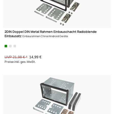
-31,8%
VERTEILERBLÖCKE
WEICHE / FILTER
WOHNMOBIL
2DIN Doppel DIN Metal Rahmen Einbauschacht Radioblende
Einbausatz
Einbaurahmen China/Android Geräte
UVP 21,98 € *
14,99 €
Ultramall
Preise inkl. ges. MwSt.
Zahlungsarten
Wir versenden mit
Unsere Leistungen