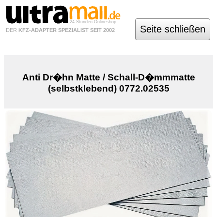
24 Stunden Onlineshop
Seite schließen
DER
KFZ-ADAPTER SPEZIALIST SEIT 2002
Anti Dr�hn Matte / Schall-D�mmmatte
(selbstklebend) 0772.02535