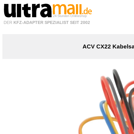
24 Stunden Onlineshop
DER
KFZ-ADAPTER SPEZIALIST SEIT 2002
ACV CX22 Kabelsat