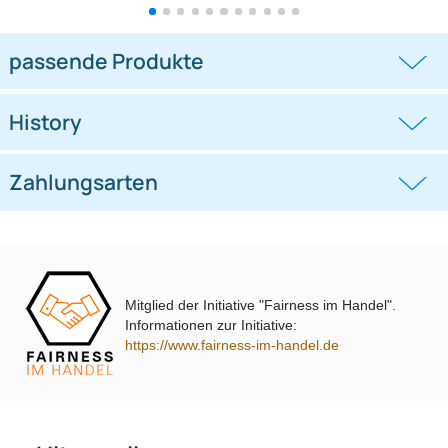
ACV CX23 Kabelsatz kompatibel
Kabelsatz CX37 kompatibel mit
mit Audi A2 A3 A4 A6 TT ISO / Mini
Fiat Citroen Peugeot Opel Punto
ISO
((0))
((0))
adaptiert auf CX400 CX401
500 Ducato Doblo Idea Qubo Fiorino
Nemo Bipper Combo adaptiert auf
14,95 €
16,95 €
CX400 CX401
Mitglied der Initiative "Fairness im Handel".
passende Produkte
Informationen zur Initiative:
https://www.fairness-im-handel.de
History