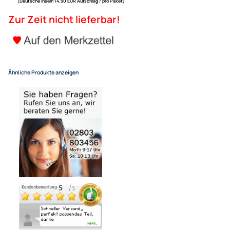
ACV CX22 Kabelsatz kompatib
Octavia Superb adaptiert au
16,95 €
Alle Preise inkl. gesetzlicher MwSt.
+ EUR 6,80 Versandkosten
für eine normale Postadresse in Deutschland
(Deutsche Inseln 14,90 EUR Aufschlag / pro Paket)
Zur Zeit nicht lieferbar!
Ähnliche Produkte anzeigen