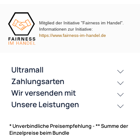
Preise inkl. ges. MwSt.
Mitglied der Initiative "Fairness im Handel".
-16,8%
Informationen zur Initiative:
https://www.fairness-im-handel.de
ACV Aktivsystemadapter kompatibel mit Volvo
* Unverbindliche Preisempfehlung - ** Summe der
Einzelpreise beim Bundle
UVP 29,99 € *
24,95 €
Preise inkl. ges. MwSt.