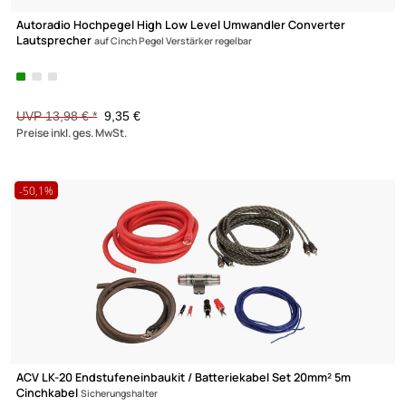
Profi RCA Cinchkabel 5m 2-fach geschirmt blau mit Remoteleit
UVP 12,98 € *
9,45 €
Preise inkl. ges. MwSt.
-33,1%