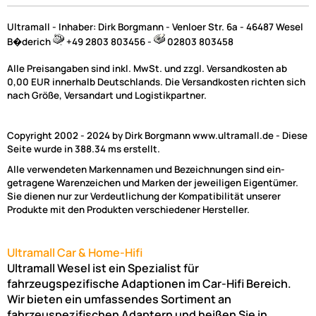
Ultramall - Inhaber: Dirk Borgmann - Venloer Str. 6a - 46487 Wesel
B�derich
+49 2803 803456 -
02803 803458
Alle Preisangaben sind inkl. MwSt. und zzgl. Versandkosten ab
0,00 EUR innerhalb Deutschlands. Die Versandkosten richten sich
nach Größe, Versandart und Logistikpartner.
Copyright 2002 - 2024 by Dirk Borgmann www.ultramall.de - Diese
Seite wurde in 388.34 ms erstellt.
Alle verwendeten Markennamen und Bezeichnungen sind ein-
getragene Warenzeichen und Marken der jeweiligen Eigentümer.
Sie dienen nur zur Verdeutlichung der Kompatibilität unserer
Produkte mit den Produkten verschiedener Hersteller.
ACV Verlängerungskabel Audio Gateway kompatibel mit Merce
SLK SL
2.5 m adaptiert auf ISO
Ultramall Car & Home-Hifi
Ultramall Wesel ist ein Spezialist für
fahrzeugspezifische Adaptionen im Car-Hifi Bereich.
56,95 €
Wir bieten ein umfassendes Sortiment an
Preise inkl. ges. MwSt.
fahrzeuspezifischen Adaptern und heißen Sie in