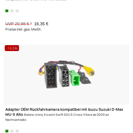
Originalradio Anschlußkabel 24 Pin auf RCA Cinch Vorverstärke
kompatibel mit Pioneer AVIC-Fxxx Geräten
UVP 20,98 € *
16,35 €
Preise inkl. ges. MwSt.
-14,6%