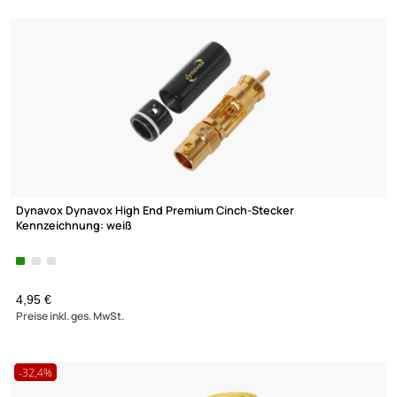
Koaxkabel Digital "Red-Line" (2x Cinchstecker) Länge: 5.0m
1,49 €
Preise inkl. ges. MwSt.