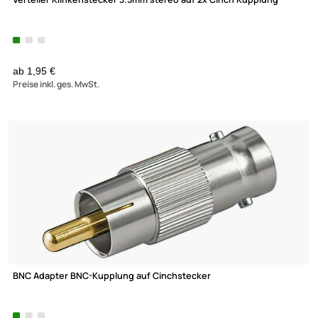
4-Kanal Remote
UVP 9,98 € *
5,45 €
Preise inkl. ges. MwSt.
-32,4%
Profi RCA Cinchkabel 5m für den Car HiFi Bereich 2-fach geschi
blau
Winkel mit Remoteleitung