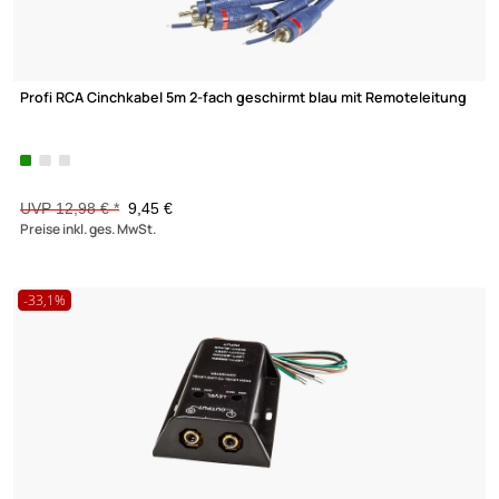
Adapter OEM Rückfahrkamera kompatibel mit Ford Ranger Ever
ab Bj.
2015 an Nachrüstradio
UVP 10,98 € *
6,45 €
Preise inkl. ges. MwSt.
-27,2%