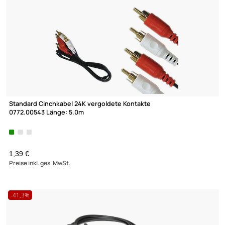
Originalradio Anschlußkabel 20 Pin auf RCA Cinch Vorverstärke
kompatibel mit Pioneer AVIC X1 AVIC-X1BT AVIC-X3 Geräten
UVP 20,98 € *
16,35 €
Preise inkl. ges. MwSt.