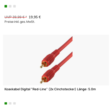
Autoradio Hochpegel High Low Level Umwandler Converter
Lautsprecher
auf Cinch Pegel Verstärker regelbar
UVP 13,98 € *
9,35 €
Preise inkl. ges. MwSt.
-50,1%