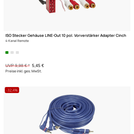
Dynavox Dynavox High End Premium Cinch-Stecker
Kennzeichnung: weiß
4,95 €
Preise inkl. ges. MwSt.
-32,4%
Ultramall
Zahlungsarten
Wir versenden mit
Unsere Leistungen
Profi RCA Cinchkabel 5m für den Car HiFi Bereich 2-fach geschi