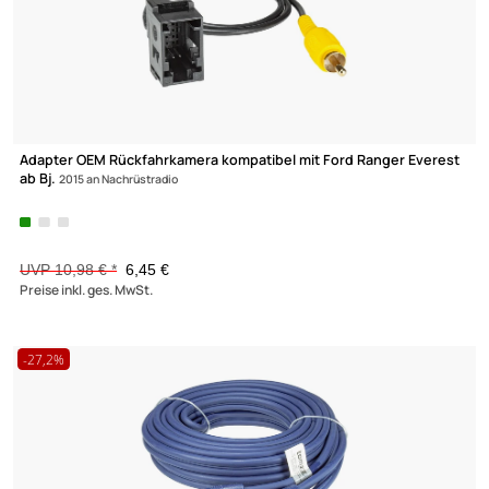
Standard Cinchkabel 24K vergoldete Kontakte
0772.00543 Länge: 5.0m
1,39 €
Preise inkl. ges. MwSt.
-41,3%