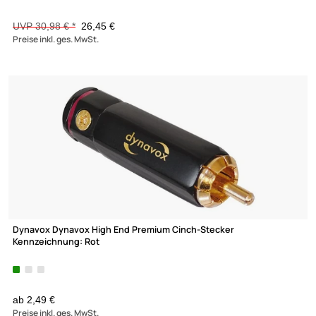
Adapter OEM Rückfahrkamera kompatibel mit Isuzu Suzuki D-M
MU-X Alto
Baleno Jimny Kizashi Swift SX4 S-Cross Vitara ab 2009 an
Nachrüstradio
UVP 30,98 € *
26,45 €
Preise inkl. ges. MwSt.