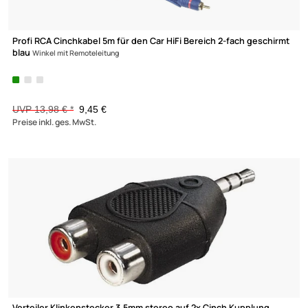
gelb
Winkel mit Remoteleitung
UVP 13,98 € *
9,45 €
Preise inkl. ges. MwSt.
-45,4%
ISO Stecker Gehäuse LINE-Out 10 pol. Vorverstärker Adapter Ci