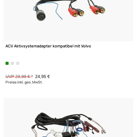
1,31 €
Preise inkl. ges. MwSt.
-56,1%
ACV Cinchkabel 2 Kanal Symphony Mid Range 1.5m