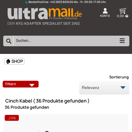
Bestellhotline:
+49 2803 803456
K
24 Stunden Onlineshop
DER
KFZ-ADAPTER SPEZIALIST SEIT 2002
🏠 SHOP
Sort
Filtern
Cinch Kabel ( 36 Produkte gefunden )
36 Produkte gefunden
-29%