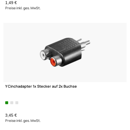
ACV LK-20 Endstufeneinbaukit / Batteriekabel Set 20mm² 5m
Cinchkabel
Sicherungshalter
UVP 39,99 € *
19,95 €
Preise inkl. ges. MwSt.