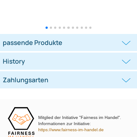
ACV Aktivsystemadapter
Quadlock Aktivsystemadapter
kompatibel mit Volvo
kompatibel mit Audi VW Seat
Skoda Einsatz
((0))
((0))
mit Cinch Stecker
UVP 29,99 € *
24,95 €
UVP 17,98 € *
13,45 €
Mitglied der Initiative "Fairness im Handel".
passende Produkte
Informationen zur Initiative:
https://www.fairness-im-handel.de