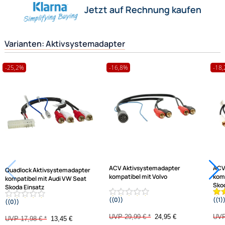
Hilfreiche Links
Ultramall
passende Produkte
Zahlungsarten
Ähnliche Produkte anzeigen
Wir versenden mit
Frage zum Artikel stellen
Unsere Leistungen
Jetzt auf Rechnung kaufen
Varianten: Aktivsystemadapter
-25,2%
-16,8%