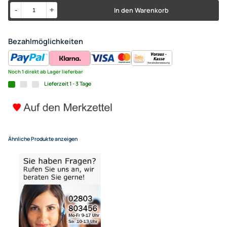
ACV Aktivsystemadapter komp
UVP 29,99 € *
24,95 €
Alle Preise inkl. gesetzlicher MwSt.
+ EUR 4,55 Versandkosten
für eine normale Postadresse in Deutschland
(Deutsche Inseln 14,90 EUR Aufschlag / pro Paket)
In den Warenkorb
-
+
Bezahlmöglichkeiten
Noch 1 direkt ab Lager lieferbar
Lieferzeit 1 - 3 Tage