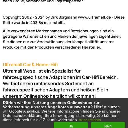
nach Größe, Versandart und Logistikpartner.
Copyright 2002 - 2024 by Dirk Borgmann www.ultramall.de - Diese
Seite wurde in 403.84 ms erstellt.
Alle verwendeten Markennamen und Bezeichnungen sind ein-
getragene Warenzeichen und Marken der jeweiligen Eigentümer.
Sie dienen nur zur Verdeutlichung der Kompatibilität unserer
Produkte mit den Produkten verschiedener Hersteller.
Ultramall Car & Home-Hifi
Ultramall Wesel ist ein Spezialist für
fahrzeugspezifische Adaptionen im Car-Hifi Bereich.
Wir bieten ein umfassendes Sortiment an
fahrzeuspezifischen Adaptern und heißen Sie in
unserem Onlineshop herzlich willkommen!
Venloer Str. 6a
46487
Wesel
Nordrhein-Westfalen
Dürfen wir Ihre Nutzung unseres Onlineshops zur
Dürfen wir Ihre Nutzung unseres Onlineshops zur
Verbesserung unseres Angebotes auswerten?
Verbesserung unseres Angebotes auswerten?
Hierfür nutzen
Hierfür nutzen
Telefon:
02803-803456
Bürozeiten: Montag-Freitag:
wir Google Analytics. Weitere Informationen finden Sie in unserer
wir Google Analytics. Weitere Informationen finden Sie in unserer
(Abholung nur nach Vereinbarung möglich!)
8:00 Uhr -
Datenschutzerklärung. Ihre Einwilligung ist freiwillig, Sie können
Datenschutzerklärung. Ihre Einwilligung ist freiwillig, Sie können
diese jederzeit für die Zukunft widerrufen.
diese jederzeit für die Zukunft widerrufen.
17:00 Uhr
mehr erfahren
mehr erfahren
Ja
Ja
Nein
Nein