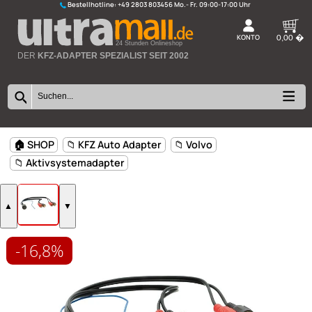
Bestellhotline:
+49 2803 803456
K
24 Stunden Onlineshop
DER
KFZ-ADAPTER SPEZIALIST SEIT 2002
-16,8%
🏠 SHOP
📁 KFZ Auto Adapter
📁 Volvo
📁 Aktivsystemadapter
▲
▼