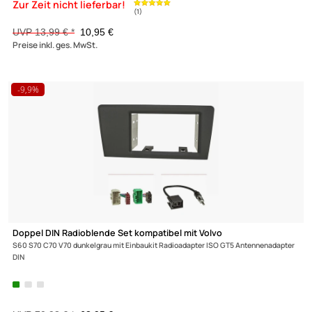
-21,7%
ACV Antennenadapter kompatibel mit Volvo ab Bj. 2010 adaptie
von
Fakra(2m) auf DIN (m)
UVP 13,99 € *
10,95 €
Preise inkl. ges. MwSt.
-9,9%