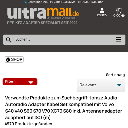
Bestellhotline:
+49 2803 803456
K
24 Stunden Onlineshop
DER
KFZ-ADAPTER SPEZIALIST SEIT 2002
🏠 SHOP
Sort
Filtern
Verwandte Produkte zum Suchbegriff: tomzz Audi
Autoradio Adapter Kabel Set kompatibel mit Volvo
S40 V40 S60 S70 V70 XC70 S80 inkl. Antennenadap