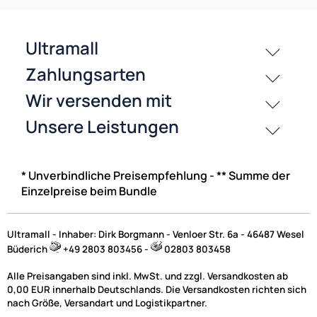
ACV T-Kabel ISO kompatibel mit Volvo S40 V50 XC90 Modelle mi
Base
Performance zur Einspeisung von Freisprecheinrichtung ISO Verstärker 
adaptiert auf ISO
UVP 17,99 € *
14,95 €
Preise inkl. ges. MwSt.
* Unverbindliche Preisempfehlung - ** Summe der
Einzelpreise beim Bundle
-19,3%
Ultramall - Inhaber: Dirk Borgmann - Venloer Str. 6a - 46487 Wesel
Büderich
+49 2803 803456 -
02803 803458
Alle Preisangaben sind inkl. MwSt. und zzgl. Versandkosten ab
0,00 EUR innerhalb Deutschlands. Die Versandkosten richten sich
nach Größe, Versandart und Logistikpartner.
Zur Zeit nicht lieferbar!