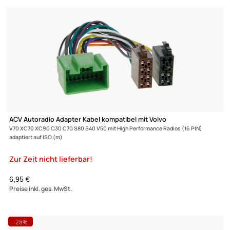
Antennenadapter kompatibel mit Volvo S80 S60 V70 V40 GT5 2
(M) auf
DIN 150 OHM
(5)
UVP 10,98 € *
6,45 €
Preise inkl. ges. MwSt.