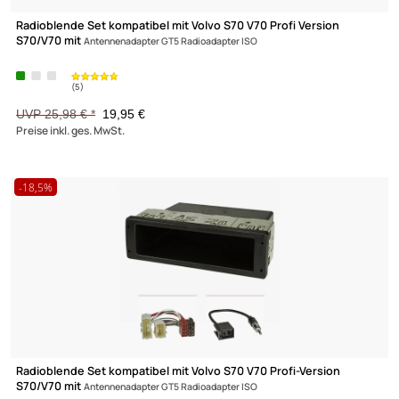
Lautsprecher Adapterringe kompatibel mit Volvo
C30 V40 S40 V50 V60 S60 XC60 V70 XC70 S80 adaptiert auf 165er Lautsprec
UVP 20,98 € *
16,45 €
Preise inkl. ges. MwSt.
-23,2%