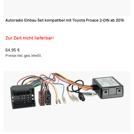
Radio Anschluss Montage Set kompatibel mit Chevrolet Opel
Hummer
Pontiac Suzuki Aveo Avalance Captiva Nubira Epica Kalos Torrent 
H2 XL-7 adaptiert auf ISO (m)
UVP 18,98 € *
14,45 €
Preise inkl. ges. MwSt.