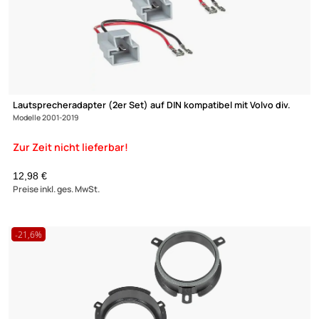
Zur Zeit nicht lieferbar!
(1)
ACV T-Kabel ISO kompatibel mit Volvo
S40 V40 S60 S70 V70 XC70 S80 zur
Einspeisung von Freisprecheinric
ISO Verstärker usw.
UVP 17,99 € *
12,95 €
Preise inkl. ges. MwSt.