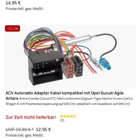
Radioblende Set kompatibel mit Volvo S70 V70 Profi-Version
S70/V70 mit
Antennenadapter GT5 Radioadapter ISO
Zur Zeit nicht lieferbar!
UVP 24,98 € *
20,35 €
Preise inkl. ges. MwSt.