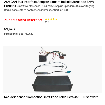
ACV Autoradio Adapter Kabel kompatibel mit Volvo
XC90 C30 C70 S40 V50 mit Base Performance Radios (14 PIN) adaptiert auf I
(m)
5,95 €
(5)
Preise inkl. ges. MwSt.