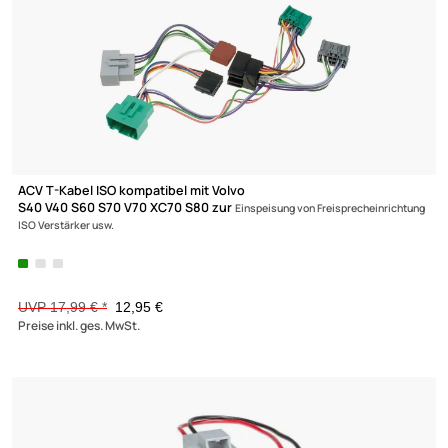
ACV Autoradio Adapter Kabel kompatibel mit Volvo
V70 XC70 XC90 C30 C70 S80 S40 V50 mit High Performance Radios (16 PIN)
adaptiert auf ISO (m)
6,95 €
Preise inkl. ges. MwSt.
-28%