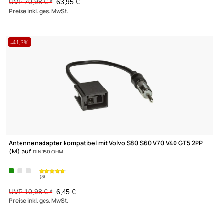
Doppel DIN Radioblende Set kompatibel mit Volvo
S60 S70 C70 V70 dunkelgrau mit Einbaukit Radioadapter ISO GT5 Antennenada
DIN
UVP 70,98 € *
63,95 €
Preise inkl. ges. MwSt.
-41,3%