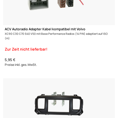
ACV T-Kabel ISO kompatibel mit Volvo S40 S70 V40 V70 8xx 9xx
Einspeisung von Freisprecheinrichtung ISO Verstärker usw.
9,95 €
Preise inkl. ges. MwSt.
-23,9%