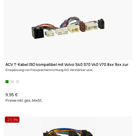
Ultramall
Zahlungsarten
Wir versenden mit
Unsere Leistungen
ACV Autoradio Adapter Kabel kompatibel mit Opel Suzuki Agila
Antara
Astra Combo Corsa GTC Meriva Movano Signum Tigra Vectra Vivaro Za
Wagon R mit Phantomeinspeisung auf DIN (m) adaptiert von Quadlock auf DIN 
UVP 19,99 € *
12,95 €
Preise inkl. ges. MwSt.