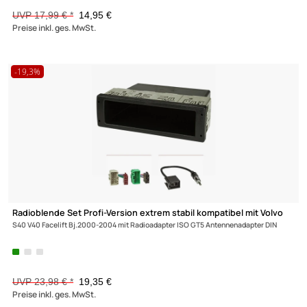
(5)
ACV CAN Bus Interface Adapter kompatibel mit Mercedes BMW
Porsche
Smart VW Mercedes Quadlock Zündplus Speedpuls Rückwärtsgang
Radio-Kabelsatz mit Antennenadapter adaptiert auf ISO
53,59 €
Preise inkl. ges. MwSt.