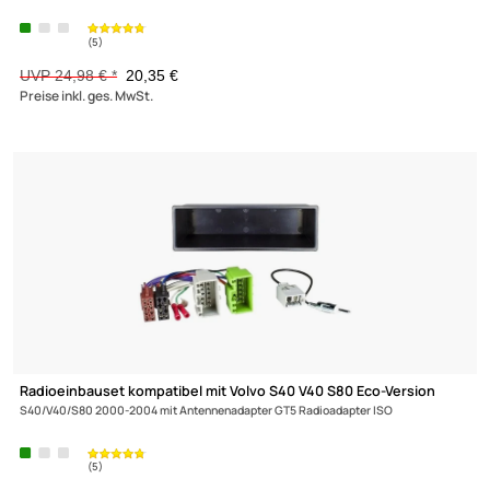
(3)
Radioblende Set kompatibel mit Volvo S70 V70 Profi Version
S70/V70 mit
Antennenadapter GT5 Radioadapter ISO
UVP 25,98 € *
19,95 €
Preise inkl. ges. MwSt.
-18,5%