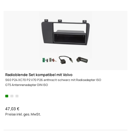
Radioeinbauset kompatibel mit Volvo S40 V40 S80 Eco-Version
S40/V40/S80 2000-2004 mit Antennenadapter GT5 Radioadapter ISO
14,95 €
Preise inkl. ges. MwSt.
-35,2%