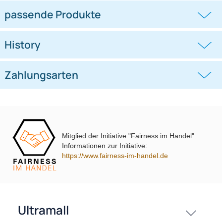
Autoradio Adapter Kabel
Autoradio Adapter Kabel
kompatibel mit Citroen Opel
kompatibel mit Audi Seat Skoda
Peugeot adaptiert
VW Quadlock auf
((0))
((0))
auf ISO
ISO + Antennenadapter mit
Phantomeinspeisung Fakra auf DIN
UVP 11,98 € *
7,35 €
UVP 16,98 € *
12,95 €
oder ISO
Mitglied der Initiative "Fairness im Handel".
Informationen zur Initiative:
https://www.fairness-im-handel.de
passende Produkte