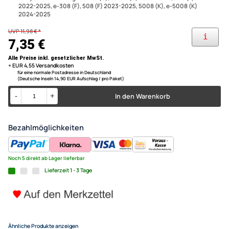
abgeschnittenen Kabel und Stecker
kompatibel mit Citroen C3 (C), e-C3 (C), C3 Aircross 2024-2025 e-
Autoradio Adapter Kabel komp
C3 Aircross ab 2024
kompatibel mit Opel Astra L (F) 2022-2025 Corsa F (U) 2023-2025
Citroen Opel Peugeot adaptie
Grandland, Grandland Electric, Mokka B (U) 2024-2025
kompatibel mit Peugeot 208 (U), e-208 (U) 2023-2025, 308 (F)
2022-2025, e-308 (F), 508 (F) 2023-2025, 5008 (K), e-5008 (K)
2024-2025
UVP 11,98 € *
7,35 €
Alle Preise inkl. gesetzlicher MwSt.
+ EUR 4,55 Versandkosten
für eine normale Postadresse in Deutschland
(Deutsche Inseln 14,90 EUR Aufschlag / pro Paket)
In den Warenkorb
-
+