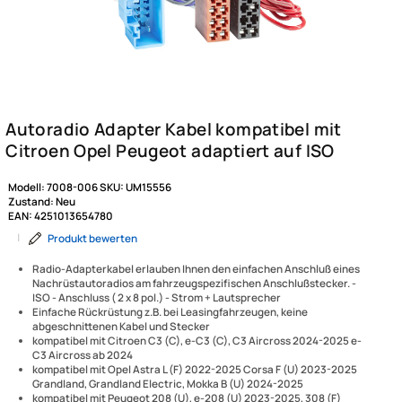
Modell:
7008-006
SKU:
UM15556
Zustand:
Neu
EAN:
4251013654780
|
Produkt bewerten
Radio-Adapterkabel erlauben Ihnen den einfachen Anschluß eines
Nachrüstautoradios am fahrzeugspezifischen Anschlußstecker. -
ISO - Anschluss ( 2 x 8 pol.) - Strom + Lautsprecher
Einfache Rückrüstung z.B. bei Leasingfahrzeugen, keine