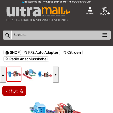
Bestellhotline:
+49 2803 803456
K
24 Stunden Onlineshop
DER
KFZ-ADAPTER SPEZIALIST SEIT 2002
-38,6%
🏠 SHOP
📁 KFZ Auto Adapter
📁 Citroen
📁 Radio Anschlusskabel
▲
▼