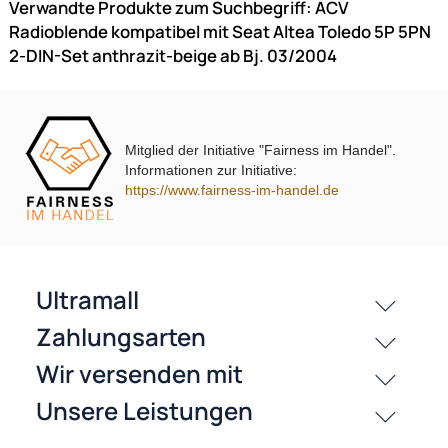
UVP 29,99 € *
24,95 €
Zur Zeit nicht lieferbar!
Preise inkl. ges. MwSt.
-14,4%
Mitglied der Initiative "Fairness im Handel".
Informationen zur Initiative:
https://www.fairness-im-handel.de
ACV Radioblende kompatibel mit Seat Ibiza Ibiza ST 2-DIN-Set m
Fach
Piano Lack schwarz