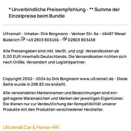
UVP 34,99 € *
29,95 €
* Unverbindliche Preisempfehlung - ** Summe der
Preise inkl. ges. MwSt.
Einzelpreise beim Bundle
-8,1%
Ultramall - Inhaber: Dirk Borgmann - Venloer Str. 6a - 46487 Wesel
Büderich
+49 2803 803456 -
02803 803458
Alle Preisangaben sind inkl. MwSt. und zzgl. Versandkosten ab
0,00 EUR innerhalb Deutschlands. Die Versandkosten richten sich
nach Größe, Versandart und Logistikpartner.
Zur Zeit nicht lieferbar!
Copyright 2002 - 2024 by Dirk Borgmann www.ultramall.de - Diese
Seite wurde in 298.83 ms erstellt.
Alle verwendeten Markennamen und Bezeichnungen sind ein-
ACV Radioblende kompatibel mit Seat Ibiza Ibiza ST 2-DIN-Set P
getragene Warenzeichen und Marken der jeweiligen Eigentümer.
Lack schwarz
Sie dienen nur zur Verdeutlichung der Kompatibilität unserer
Produkte mit den Produkten verschiedener Hersteller.
Ultramall Car & Home-Hifi
UVP 49,99 € *
45,95 €