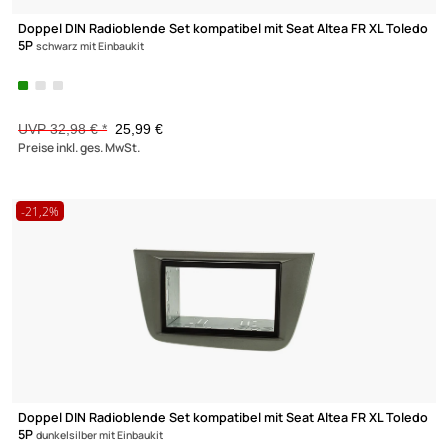
ACV Lenkradfernbedienungsadapter kompatibel mit Seat Altea
Leon Ibiza
Toledo adaptiert auf JVC
Zur Zeit nicht lieferbar!
89,- €
Preise inkl. ges. MwSt.
ACV Lenkradfernbedienungsadapter kompatibel mit Seat Altea