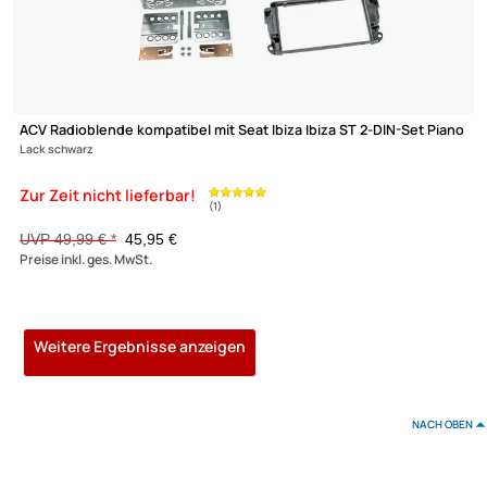
UVP 14,98 € *
10,45 €
Preise inkl. ges. MwSt.
-16,8%
ACV Radioblende kompatibel mit Seat Ibiza Ibiza ST 2-DIN-Set m
Fach
tuam grey ab Bj. 03/2012