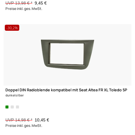
5P
schwarz mit Einbaukit
UVP 32,98 € *
25,99 €
Preise inkl. ges. MwSt.
-21,2%
Doppel DIN Radioblende Set kompatibel mit Seat Altea FR XL To
5P
dunkelsilber mit Einbaukit