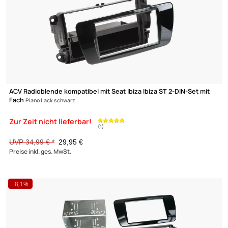
UVP 13,98 € *
9,45 €
Preise inkl. ges. MwSt.
-30,2%
Zur Zeit nicht lieferbar!
Doppel DIN Radioblende kompatibel mit Seat Altea FR XL Toledo
dunkelsilber