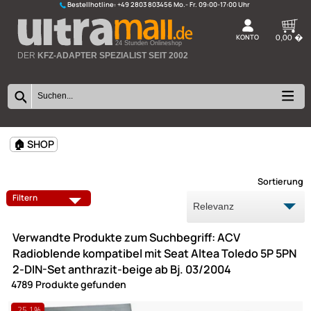
Bestellhotline:
+49 2803 803456
K
24 Stunden Onlineshop
DER
KFZ-ADAPTER SPEZIALIST SEIT 2002
🏠 SHOP
Sort
Filtern
Verwandte Produkte zum Suchbegriff: ACV
Radioblende kompatibel mit Seat Altea Toledo 5P 
2-DIN-Set anthrazit-beige ab Bj. 03/2004