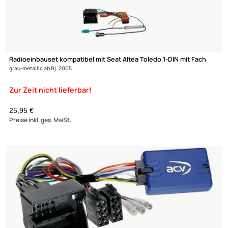
ACV Radioblende kompatibel mit Seat Alhambra Leon Toledo (1
(1PN)
(7N) (KG) 2-DIN-Set schwarz
24,90 €
Preise inkl. ges. MwSt.