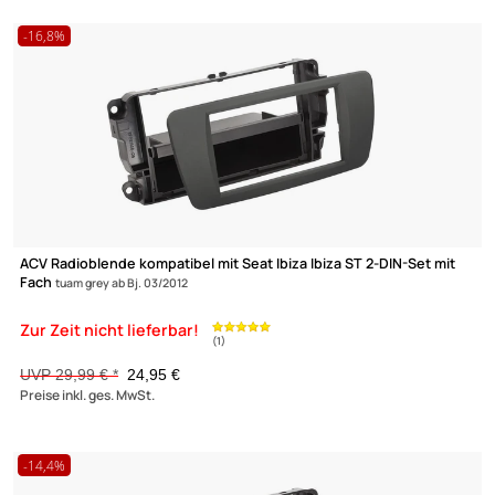
UVP 32,98 € *
25,99 €
Zur Zeit nicht lieferbar!
Preise inkl. ges. MwSt.
-32,4%
Doppel DIN Radioblende kompatibel mit Seat Altea FR XL Toledo
schwarz