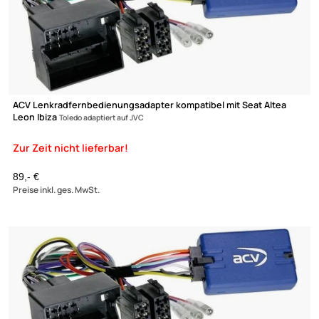
ACV Lenkradfernbedienungsadapter kompatibel mit Seat Altea
Leon Ibiza
Toledo adaptiert auf Blaupunkt
89,- €
Preise inkl. ges. MwSt.
Ultramall
Zur Zeit nicht lieferbar!
Zahlungsarten
Wir versenden mit
Unsere Leistungen