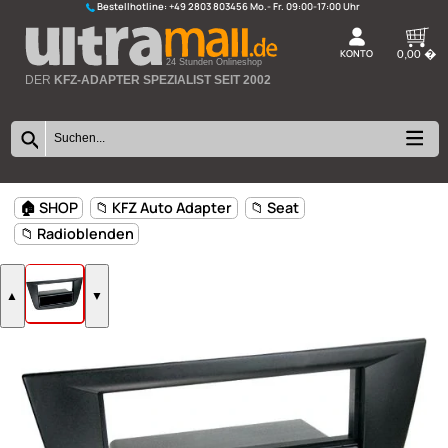
Bestellhotline:
+49 2803 803456
K
24 Stunden Onlineshop
DER
KFZ-ADAPTER SPEZIALIST SEIT 2002
🏠 SHOP
📁 KFZ Auto Adapter
📁 Seat
📁 Radioblenden
▲
▼