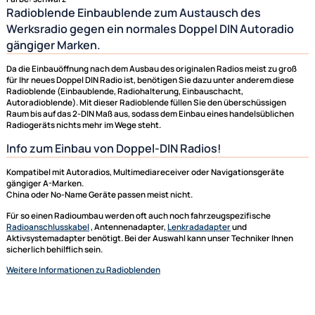
Radioblenden, Autoradio Einbauschacht, Radioblende, Radiohalterunge
Seat
Doppel ISO Radioblende für:
Seat Altea ab Bj. 01/2004 bis Bj. 2005
Seat Toledo ab Bj. 01/2004 bis Bj. 2005
Farbe: schwarz
Radioblende Einbaublende zum Austausch des
Werksradio gegen ein normales Doppel DIN Autorad
gängiger Marken.
Da die Einbauöffnung nach dem Ausbau des originalen Radios meist zu 
für Ihr neues Doppel DIN Radio ist, benötigen Sie dazu unter anderem di
Radioblende (Einbaublende, Radiohalterung, Einbauschacht,
Autoradioblende). Mit dieser Radioblende füllen Sie den überschüssige
Raum bis auf das 2-DIN Maß aus, sodass dem Einbau eines handelsüblic
Radiogeräts nichts mehr im Wege steht.
Info zum Einbau von Doppel-DIN Radios!