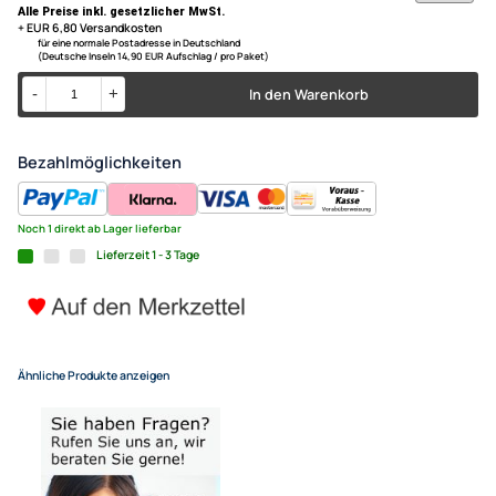
Toledo (5P) ab Bj. 04/2004 bis 06/2009
ACV Radioblende kompatibel 
Farbe: schwarz
Toledo (5P) (5PN) 2-DIN mit 
Bj. 03/2004
11,90 €
Alle Preise inkl. gesetzlicher MwSt.
+ EUR 6,80 Versandkosten
für eine normale Postadresse in Deutschland
(Deutsche Inseln 14,90 EUR Aufschlag / pro Paket)
In den Warenkorb
-
+
Bezahlmöglichkeiten