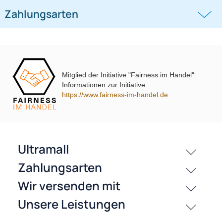
DXA
schwarz 2014-2018
((0))
((0))
DM2 2012 Piano Lack mit
Warnblinkschalter
UVP 69,99 € *
62,99 €
UVP 40,98 € *
36,45 €
Mitglied der Initiative "Fairness im Handel".
Informationen zur Initiative:
https://www.fairness-im-handel.de
passende Produkte
History
Zahlungsarten