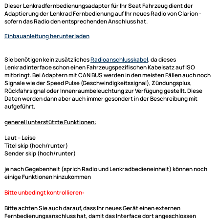
ACV Lenkradfernbedienungsadapter Seat Altea Ibiza
Leon Toledo
ACV Adapterkabel (blaue Box) und Connects2
Lenkradinterface adaptiert auf Clarion
Nur für Modelle mit Mini-ISO Anschluss
Dieser Lenkradfernbedienungsadapter für Ihr Seat Fahrzeug dient der
Adaptierung der Lenkrad Fernbedienung auf Ihr neues Radio von Clarion
sofern das Radio den entsprechenden Anschluss hat.
Einbauanleitung herunterladen
Sie benötigen kein zusätzliches
Radioanschlusskabel
, da dieses
Lenkradinterface
schon einen Fahrzeugspezifischen Kabelsatz auf ISO
mitbringt. Bei Adaptern mit CAN BUS werden in den meisten Fällen auch
Signale wie der Speed Pulse (Geschwindigkeitssignal), Zündungsplus,
Rückfahrsignal oder Innenraumbeleuchtung zur Verfügung gestellt. Die
Daten werden dann aber auch immer gesondert in der Beschreibung mi
aufgeführt.