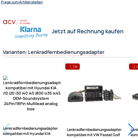
Nun möchten Sie aber gerne das vom Werk eingebaute Radio gegen ein
z. Bsp. Clarion Radio austauschen. Damit Sie aber auch später das neue
wieder von Ihrem Lenkrad ( Multifunktionslenkrad ) aus steuern können,
benötigen Sie diesen Lenkradfernbedienungsadapter um beides wieder
funktionstüchtig miteinander zu verbinden.
Herstellerinformationen
Hilfreiche Links
passende Produkte
Ähnliche Produkte anzeigen
Frage zum Artikel stellen
Jetzt auf Rechnung kaufen