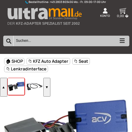
Bestellhotline:
+49 2803 803456
K
24 Stunden Onlineshop
DER
KFZ-ADAPTER SPEZIALIST SEIT 2002
🏠 SHOP
📁 KFZ Auto Adapter
📁 Seat
📁 Lenkradinterface
▲
▼