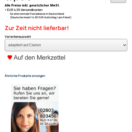
Seat Leon ( I, 1M1 ) Bj. 2002 - 2006
Seat Toledo ( 1M ) Bj. 2002 - 2004
ACV Lenkradfernbedienungs
nur für Modelle mit Mini-ISO Anschluss
kompatibel mit Seat Altea Ibi
Bj. 2002 adaptiert auf Clarion
49,90 €
Alle Preise inkl. gesetzlicher MwSt.
+ EUR 4,55 Versandkosten
für eine normale Postadresse in Deutschland
(Deutsche Inseln 14,90 EUR Aufschlag / pro Paket)
Zur Zeit nicht lieferbar!
Variantenauswahl