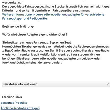
generell unterstützte Funktionen:
Laut -- Leise
Titel skip (hoch/runter)
Sender skip (hoch/runter)
je nach Gegebenheit (sprich Radio und Lenkradbedieneinheit) können 
einige Funktionen hinzukommen
Bitte unbedingt kontrollieren:
Bitte achten Sie auch darauf, dass Ihr neues Gerät einen externen
Fernbedienungsanschluss hat, damit das Interface dort angeschlossen
werden kann.
Der abgebildete Fahrzeugspezifische Stecker ist natürlich auch ein wi
Kriterium und sollte mit dem in Ihrem Fahrzeug übereinstimmen.
Ultramall
Weitere Informationen
- Lenkradfernbedienungsadapter für verschied
Zahlungsarten
Fahrzeugtypen und Radiogeräte
Wir versenden mit
Ergänzende Erklärung:
Unsere Leistungen
Wofür wird dieser Adapter eigentlich benötigt ?
Sie besitzen ein neues Fahrzeug z. Bsp. einen Seat