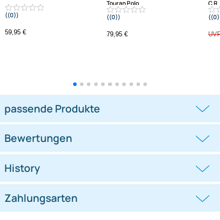
Varianten: Lenkradfernbedienungsadapter
-1,3%
Lenkradfernbedienungsadapter
Lenkradfernbedienungsadapter
kompatibel mit Hyundai KIA
kompatibel mit VW Passat Golf
Touran Polo
((0))
((0))
i10 i20 i30 i40 i45 i800 ix35 ix45 ohne
UP Tiguan Quadlock
OEM-Soundsystem 24Pin/18Pin
59,95 €
79,95 €
Multilead analog lose