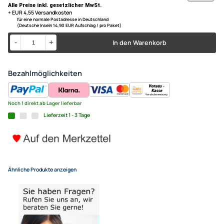
(
Info: Display kann verbaut werden - bleibt aber ohne Funktion
)
ACV Doppel DIN Radioblende 
Farbe: schwarz
Mazda 3 (BK) 2-DIN schwarz B
03/2009
34,95 €
Alle Preise inkl. gesetzlicher MwSt.
+ EUR 4,55 Versandkosten
für eine normale Postadresse in Deutschland
(Deutsche Inseln 14,90 EUR Aufschlag / pro Paket)
In den Warenkorb
-
+
Bezahlmöglichkeiten