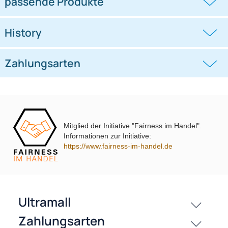
Doppel DIN Radioblende
Doppel DIN Radioblende
kompatibel mit Ford C-Max Kuga
kompatibel mit VW Polo Typ 6C
DXA
schwarz 2014-2018
((0))
((0))
DM2 2012 Piano Lack mit
Warnblinkschalter
UVP 69,99 € *
62,99 €
UVP 40,98 € *
36,45 €
Mitglied der Initiative "Fairness im Handel".
Informationen zur Initiative:
https://www.fairness-im-handel.de
passende Produkte
History