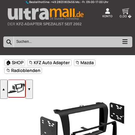
Bestellhotline:
+49 2803 803456
K
24 Stunden Onlineshop
DER
KFZ-ADAPTER SPEZIALIST SEIT 2002
🏠 SHOP
📁 KFZ Auto Adapter
📁 Mazda
📁 Radioblenden
▲
▼