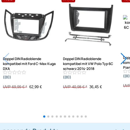
passende Produkte
Ähnliche Produkte anzeigen
Frage zum Artikel stellen
Jetzt auf Rechnung kaufen
Varianten: Radioblende
-10%
-11,1%