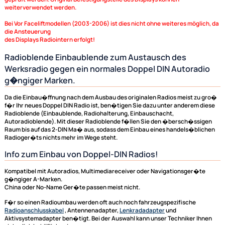
Radioblenden, Autoradio Einbauschacht, Radioblende, Radiohalterunge
Mazda
Hinweis:
Bei Faceliftmodellen ab Baujahr 2006 kann bei manchen Fahrzeugen da
Display weiterbetrieben / verwendet werden. Dies hängt jedoch davon a
das Display werksseitig schon radioextern versorgt wurde. Dies sollte v
geprüft werden. Original Befestigungsteile des Displays können
weiterverwendet werden.
Bei Vor Faceliftmodellen (2003-2006) ist dies nicht ohne weiteres mögli
die Ansteuerung
des Displays Radiointern erfolgt!
Radioblende Einbaublende zum Austausch des
Werksradio gegen ein normales Doppel DIN Autorad
g�ngiger Marken.
Da die Einbau�ffnung nach dem Ausbau des originalen Radios meist zu
f�r Ihr neues Doppel DIN Radio ist, ben�tigen Sie dazu unter anderem 