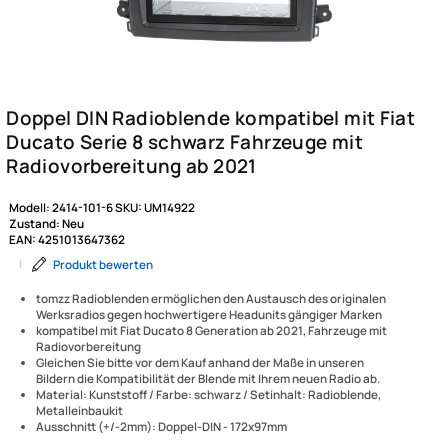
Modell:
2414-101-6
SKU:
UM14922
Zustand:
Neu
EAN:
4251013647362
|
Produkt bewerten
tomzz Radioblenden ermöglichen den Austausch des originalen
Werksradios gegen hochwertigere Headunits gängiger Marken
kompatibel mit Fiat Ducato 8 Generation ab 2021, Fahrzeuge mit
Radiovorbereitung