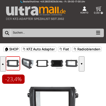
Bestellhotline:
+49 2803 803456
K
24 Stunden Onlineshop
DER
KFZ-ADAPTER SPEZIALIST SEIT 2002
-23,4%
🏠 SHOP
📁 KFZ Auto Adapter
📁 Fiat
📁 Radioblen
▲
▼