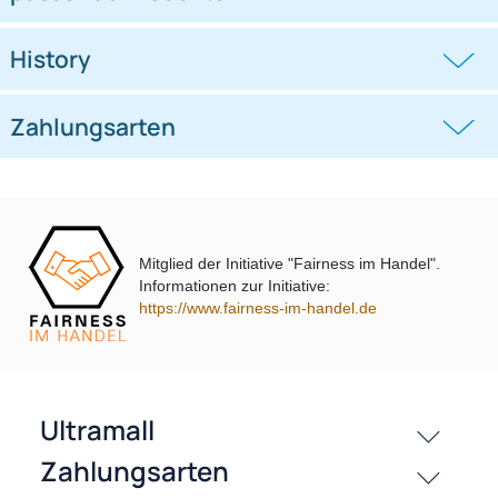
Doppel DIN Radioblende
Doppel DIN Radioblende
kompatibel mit Ford C-Max Kuga
kompatibel mit VW Polo Typ 6C
DXA
schwarz 2014-2018
((0))
((0))
DM2 2012 Piano Lack mit
Warnblinkschalter
UVP 69,99 € *
62,99 €
UVP 40,98 € *
36,45 €
Mitglied der Initiative "Fairness im Handel".
Informationen zur Initiative:
https://www.fairness-im-handel.de
passende Produkte
History
Zahlungsarten