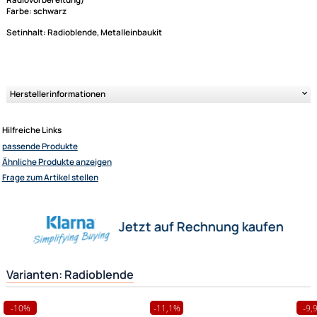
Radioblende / Radiorahmen / Einbaurahmen passe
für 2 DIN Radios gängiger Marken
kompatibel mit Fiat Ducato III 8. Serie ab 03/2021 (nur für Fahrzeuge mit
Radiovorbereitung)
Farbe: schwarz
Setinhalt: Radioblende, Metalleinbaukit
Ultramall
Zahlungsarten
Wir versenden mit
Unsere Leistungen
Herstellerinformationen
Hilfreiche Links
passende Produkte