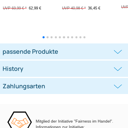
Doppel DIN Radioblende
Doppel DIN Radioblende
kompatibel mit Ford C-Max Kuga
kompatibel mit VW Polo Typ 6C
DXA
schwarz 2014-2018
((0))
((0))
DM2 2012 Piano Lack mit
Warnblinkschalter
UVP 69,99 € *
62,99 €
UVP 40,98 € *
36,45 €
Mitglied der Initiative "Fairness im Handel".
Informationen zur Initiative: