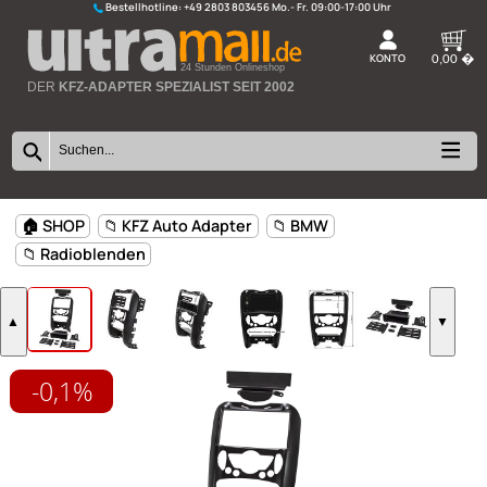
Bestellhotline:
+49 2803 803456
K
24 Stunden Onlineshop
DER
KFZ-ADAPTER SPEZIALIST SEIT 2002
-0,1%
🏠 SHOP
📁 KFZ Auto Adapter
📁 BMW
📁 Radioblenden
▲