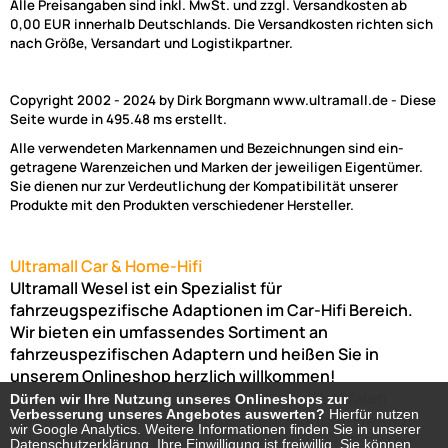
Alle Preisangaben sind inkl. MwSt. und zzgl. Versandkosten ab
0,00 EUR innerhalb Deutschlands. Die Versandkosten richten sich
nach Größe, Versandart und Logistikpartner.
Copyright 2002 - 2024 by Dirk Borgmann www.ultramall.de - Diese
Seite wurde in 495.48 ms erstellt.
Alle verwendeten Markennamen und Bezeichnungen sind ein-
getragene Warenzeichen und Marken der jeweiligen Eigentümer.
Sie dienen nur zur Verdeutlichung der Kompatibilität unserer
Produkte mit den Produkten verschiedener Hersteller.
Ultramall Car & Home-Hifi
Ultramall Wesel ist ein Spezialist für
fahrzeugspezifische Adaptionen im Car-Hifi Bereich.
Wir bieten ein umfassendes Sortiment an
fahrzeuspezifischen Adaptern und heißen Sie in
unserem Onlineshop herzlich willkommen!
Venloer Str. 6a
46487
Wesel
Nordrhein-Westfalen
Dürfen wir Ihre Nutzung unseres Onlineshops zur
Dürfen wir Ihre Nutzung unseres Onlineshops zur
Verbesserung unseres Angebotes auswerten?
Verbesserung unseres Angebotes auswerten?
Hierfür nutzen
Hierfür nutzen
Telefon:
02803-803456
Bürozeiten: Montag-Freitag:
wir Google Analytics. Weitere Informationen finden Sie in unserer
wir Google Analytics. Weitere Informationen finden Sie in unserer
(Abholung nur nach Vereinbarung möglich!)
8:00 Uhr -
Datenschutzerklärung. Ihre Einwilligung ist freiwillig, Sie können
Datenschutzerklärung. Ihre Einwilligung ist freiwillig, Sie können