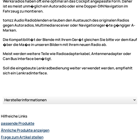
Radioblende / Radiorahmen / Einbaurahmen passe
für 1- und 2-DIN Radios gängiger Marken
kompatibel mit Mini Cooper R55 2006-2014
...
kompatibel mit Mini Cooper R56 2006-2014
kompatibel mit Mini Cooper R57 2006-2014
Nur für Fahrzeuge mit autom. Klimaanlage.
Es können 1DIN sowie auch Doppel DIN Radios verbaut werden.
Farbe: schwarz
Werksradios haben oft eine optimal an das Cockpit angepasste Form. D
ist es meist unm�glich ein Autoradio oder eine Doppel-DIN Navigation 
Fahrzeug zu montieren.
tomzz Audio Radioblenden erlauben den Austausch des originalen Radi
gegen Autoradios, Multimediareceiver oder Navigationsger�te g�ngig
Marken.
Die Kompatibilit�t der Blende mit Ihrem Ger�t gleichen Sie bitte vor d
�ber die Ma�e in unseren Bildern mit Ihrem neuen Radio ab.
Ultramall
Meist werden weitere Teile wie Radioadapterkabel, Antennenadapter o
Zahlungsarten
Can Bus Interface ben�tigt.
Wir versenden mit
Soll die eingebaute Lenkradbedienung weiter verwendet werden, empfi