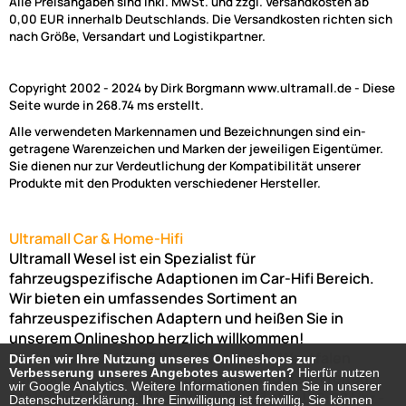
Alle Preisangaben sind inkl. MwSt. und zzgl. Versandkosten ab
0,00 EUR innerhalb Deutschlands. Die Versandkosten richten sich
nach Größe, Versandart und Logistikpartner.
Copyright 2002 - 2024 by Dirk Borgmann www.ultramall.de - Diese
Seite wurde in 268.74 ms erstellt.
Alle verwendeten Markennamen und Bezeichnungen sind ein-
getragene Warenzeichen und Marken der jeweiligen Eigentümer.
Sie dienen nur zur Verdeutlichung der Kompatibilität unserer
Produkte mit den Produkten verschiedener Hersteller.
Ultramall Car & Home-Hifi
Ultramall Wesel ist ein Spezialist für
fahrzeugspezifische Adaptionen im Car-Hifi Bereich.
Wir bieten ein umfassendes Sortiment an
fahrzeuspezifischen Adaptern und heißen Sie in
unserem Onlineshop herzlich willkommen!
Venloer Str. 6a
46487
Wesel
Nordrhein-Westfalen
Dürfen wir Ihre Nutzung unseres Onlineshops zur
Dürfen wir Ihre Nutzung unseres Onlineshops zur
Verbesserung unseres Angebotes auswerten?
Verbesserung unseres Angebotes auswerten?
Hierfür nutzen
Hierfür nutzen
Telefon:
02803-803456
Bürozeiten: Montag-Freitag:
wir Google Analytics. Weitere Informationen finden Sie in unserer
wir Google Analytics. Weitere Informationen finden Sie in unserer
(Abholung nur nach Vereinbarung möglich!)
8:00 Uhr -
Datenschutzerklärung. Ihre Einwilligung ist freiwillig, Sie können
Datenschutzerklärung. Ihre Einwilligung ist freiwillig, Sie können