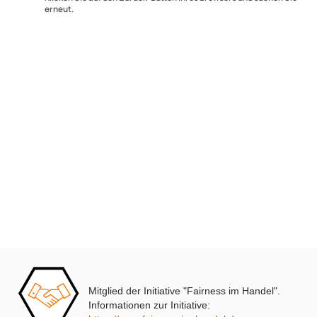
Fehler und wiederholen.
Klicken Sie auf den Zurück-Button Ihres Browsers und suchen 
erneut.
Ultramall
Zahlungsarten
Wir versenden mit
Unsere Leistungen
Mitglied der Initiative "Fairness im Handel".
Informationen zur Initiative: