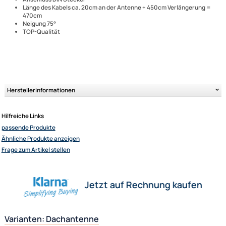
Remoteleitung für 12V Spannung DIN Stecker auf DIN
Buchse
Autoradio Kurzstab Ersatzstab Dach Antennenstab
Ersatzstrahler kurz 28cm M5 M6 Anti Noise kompatibel
mit Audi Opel Seat Skoda VW u.a. schwarz
Autodachantenne im 16V-Design mit integriertem
Verstärker
Anti Noise Antennenstab 28cm
Anschluss DIN Stecker
Länge des Kabels ca. 20cm an der Antenne + 450cm Verlängerun
470cm
Neigung 75°
TOP-Qualität
Ultramall
Zahlungsarten
Wir versenden mit
Unsere Leistungen
Herstellerinformationen