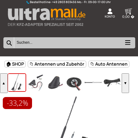
Bestellhotline:
+49 2803 803456
K
24 Stunden Onlineshop
DER
KFZ-ADAPTER SPEZIALIST SEIT 2002
-33,2%
🏠 SHOP
📁 Antennen und Zubehör
📁 Auto Antenn
▲