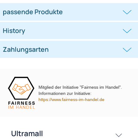
32cm Dachantenne DAB DAB+ AM
RAKU II Dachantenne kompatibel
FM 56 Grad mit Verstärker
mit Mercedes Sprinter im 16V
adaptiert auf
Design mit
((0))
((0))
DIN (m) SMB (F)
Verstärker stark angewinkelt 28 Grad
Stab 40cm
39,45 €
UVP 26,98 € *
20,45 €
Mitglied der Initiative "Fairness im Handel".
Informationen zur Initiative:
https://www.fairness-im-handel.de
passende Produkte
History