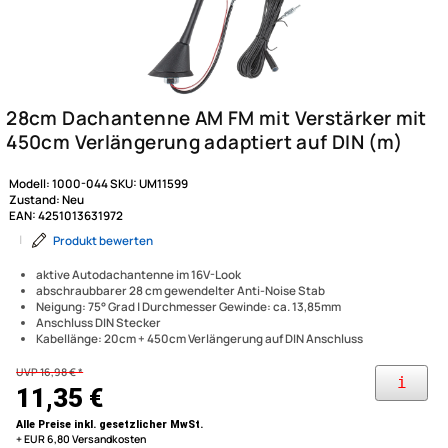
Modell:
1000-044
SKU:
UM11599
Zustand:
Neu
EAN:
4251013631972
|
Produkt bewerten
aktive Autodachantenne im 16V-Look
abschraubbarer 28 cm gewendelter Anti-Noise Stab
Neigung: 75° Grad | Durchmesser Gewinde: ca. 13,85mm
Anschluss DIN Stecker
Kabellänge: 20cm + 450cm Verlängerung auf DIN Anschluss