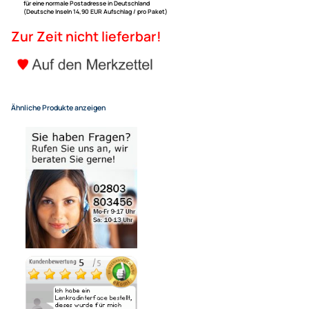
28cm Dachantenne AM FM mit
450cm Verlängerung adaptier
UVP 16,98 € *
11,35 €
Alle Preise inkl. gesetzlicher MwSt.
+ EUR 6,80 Versandkosten
für eine normale Postadresse in Deutschland
(Deutsche Inseln 14,90 EUR Aufschlag / pro Paket)
Zur Zeit nicht lieferbar!
Ähnliche Produkte anzeigen