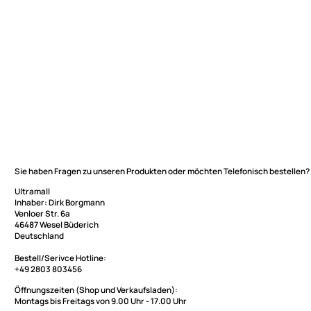
Sie haben Fragen zu unseren Produkten oder möchten Telefonisch be
Ultramall
Inhaber: Dirk Borgmann
Ultramall
Venloer Str. 6a
46487 Wesel Büderich
Zahlungsarten
Deutschland
Wir versenden mit