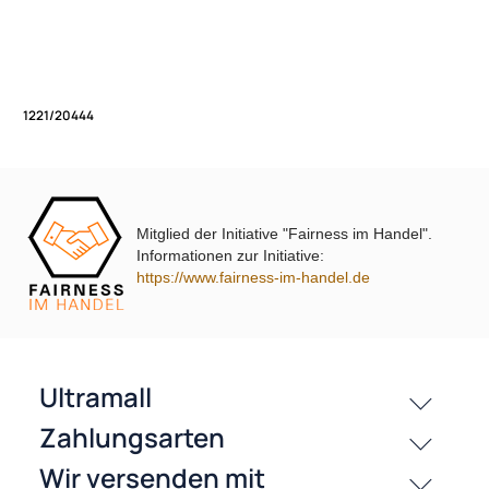
Bestell/Serivce Hotline:
Unsere Leistungen
+49 2803 803456
Öffnungszeiten (Shop und Verkaufsladen):
Montags bis Freitags von 9.00 Uhr - 17.00 Uhr
Mitglied der Initiative "Fairness im Handel".
1221/20444
Informationen zur Initiative:
https://www.fairness-im-handel.de