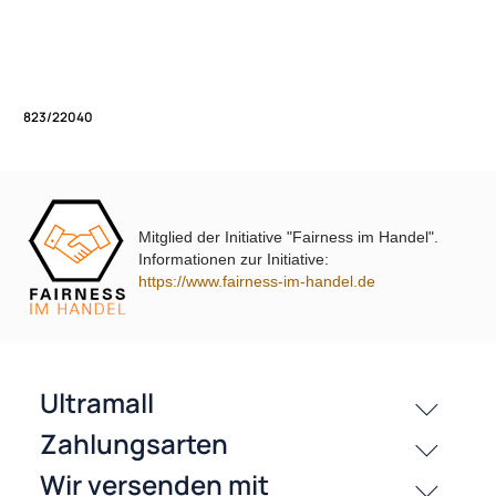
Bestell/Serivce Hotline:
Unsere Leistungen
+49 2803 803456
Öffnungszeiten (Shop und Verkaufsladen):
Montags bis Freitags von 9.00 Uhr - 17.00 Uhr
Mitglied der Initiative "Fairness im Handel".
823/22040
Informationen zur Initiative:
https://www.fairness-im-handel.de