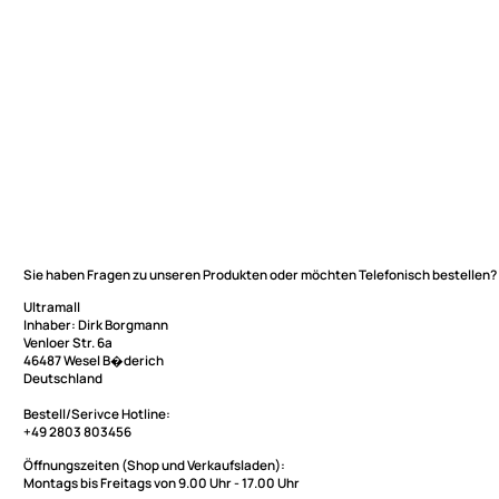
Sie haben Fragen zu unseren Produkten oder möchten Telefonisch be
Ultramall
Inhaber: Dirk Borgmann
Ultramall
Venloer Str. 6a
46487 Wesel B�derich
Zahlungsarten
Deutschland
Wir versenden mit