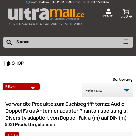
Bestellhotline:
+49 2803 803456
K
24 Stunden Onlineshop
DER
KFZ-ADAPTER SPEZIALIST SEIT 2002
🏠 SHOP
Sort
Filtern
Verwandte Produkte zum Suchbegriff: tomzz Audi
Doppel Fakra Antennenadapter Phantomspeisung
Diversity adaptiert von Doppel-Fakra (m) auf DIN (