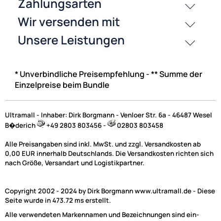
Peugeot
Opel Phantomspeisung u. Diversity adaptiert von 2 x Fakra (m) auf 
(m)
UVP 17,99 € *
15,95 €
Preise inkl. ges. MwSt.
* Unverbindliche Preisempfehlung - ** Summe der
Einzelpreise beim Bundle
-11,3%
Ultramall - Inhaber: Dirk Borgmann - Venloer Str. 6a - 46487 Wesel
B�derich
+49 2803 803456 -
02803 803458
Alle Preisangaben sind inkl. MwSt. und zzgl. Versandkosten ab
0,00 EUR innerhalb Deutschlands. Die Versandkosten richten sich
nach Größe, Versandart und Logistikpartner.
Copyright 2002 - 2024 by Dirk Borgmann www.ultramall.de - Diese
Seite wurde in 473.72 ms erstellt.
Alle verwendeten Markennamen und Bezeichnungen sind ein-
ACV Antennenadapter kompatibel mit Audi Seat Skoda VW Citr