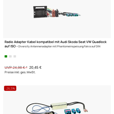
ACV Antennenadapter kompatibel mit Audi Seat Skoda VW Volv
adaptiert
von Doppel-Fakra (f) auf DIN (f)
8,95 €
Preise inkl. ges. MwSt.
-15,1%
Zur Zeit nicht lieferbar!
Ultramall