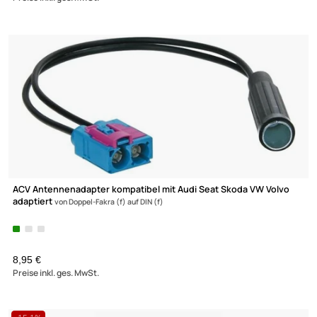
ACV Antennenadapter adaptiert von Doppel-Fakra (f) auf Dopp
Fakra
(m) / 2 x Fakra (m)
UVP 18,99 € *
9,95 €
Preise inkl. ges. MwSt.