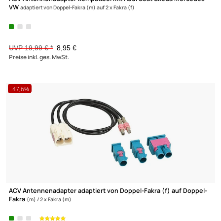
ACV Antennenadapter kompatibel mit VW Phantomspeisung u.
Diversity ab
Bj. 2008 adaptiert von Doppel-Fakra (m) auf ISO (m)
Zur Zeit nicht lieferbar!
UVP 18,99 € *
12,90 €
Preise inkl. ges. MwSt.
-55,2%