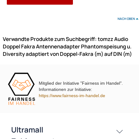
Peugeot
Opel Phantomspeisung u. Diversity adaptiert von 2 x Fakra (m) auf 
(m)
UVP 17,99 € *
15,95 €
Preise inkl. ges. MwSt.
-11,3%
Mitglied der Initiative "Fairness im Handel".
Informationen zur Initiative:
https://www.fairness-im-handel.de
ACV Antennenadapter kompatibel mit Audi Seat Skoda VW Citr