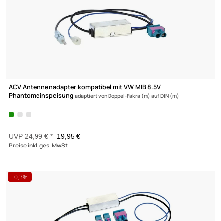
ACV Antennenadapter kompatibel mit Audi Phantomspeisung u
Diversity
ab Bj. 2008 adaptiert von Doppel-Fakra (m) auf DIN (m)
Zur Zeit nicht lieferbar!
UVP 13,99 € *
12,90 €
Preise inkl. ges. MwSt.
-20,2%