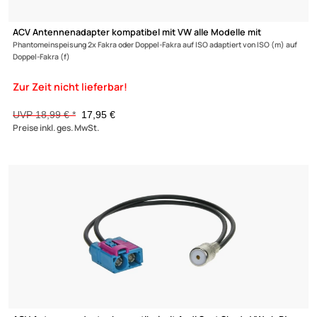
Radio Adapter Kabel kompatibel mit Audi Skoda Seat VW Quadl
auf ISO
+ Diversity Antennenadapter mit Phantomeinspeisung Fakra auf DIN
(1)
UVP 24,98 € *
20,45 €
Preise inkl. ges. MwSt.
-26,5%