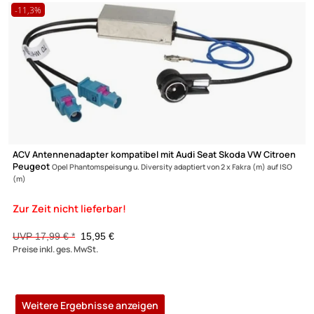
Antara
Astra Combo Corsa GTC Meriva Movano Signum Tigra Vectra Vivaro Za
Wagon R mit Phantomeinspeisung auf DIN (m) adaptiert von Quadlock auf DIN 
UVP 19,99 € *
12,95 €
Preise inkl. ges. MwSt.
-11,3%
ACV Antennenadapter kompatibel mit Audi Seat Skoda VW Citr