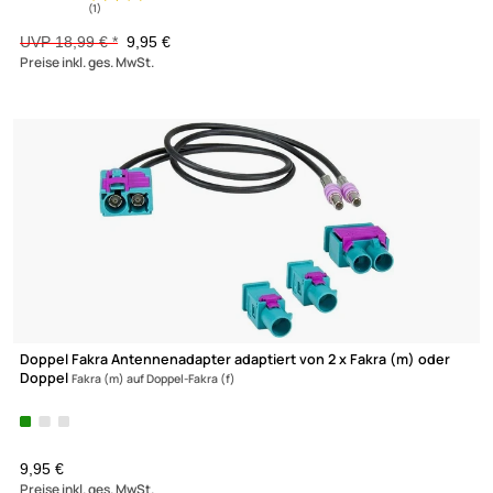
ACV Antennenadapter kompatibel mit Audi Seat Skoda Merced
VW
adaptiert von Doppel-Fakra (m) auf 2 x Fakra (f)
UVP 19,99 € *
8,95 €
Preise inkl. ges. MwSt.
-47,6%
Zur Zeit nicht lieferbar!