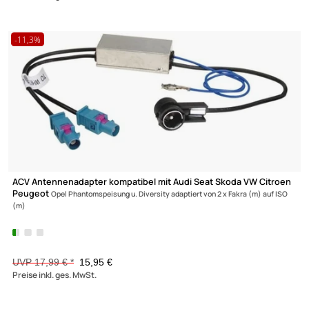
Peugeot
Opel Phantomspeisung u. Diversity adaptiert von 2 x Fakra (m) auf 
(m)
UVP 17,99 € *
15,95 €
Preise inkl. ges. MwSt.
-35,2%
ACV Autoradio Adapter Kabel kompatibel mit Opel Suzuki Agila