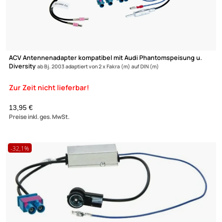
ACV Antennenadapter kompatibel mit VW MIB 8.5V
Phantomeinspeisung
adaptiert von Doppel-Fakra (m) auf DIN (m)
UVP 24,99 € *
19,95 €
Preise inkl. ges. MwSt.
-0,3%
Zur Zeit nicht lieferbar!