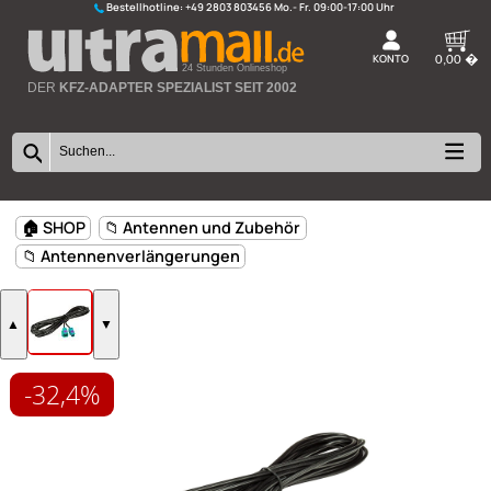
Bestellhotline:
+49 2803 803456
K
24 Stunden Onlineshop
DER
KFZ-ADAPTER SPEZIALIST SEIT 2002
-32,4%
🏠 SHOP
📁 Antennen und Zubehör
📁 Antennenverlängerungen
▲
▼