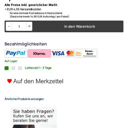
sowie bei KFZ Radio Antennenverdrahtungen
Kabel: RG174
Fakra Antennen Verlängerung
adaptiert von Fakra (m) auf Fa
UVP 13,98 € *
9,45 €
Alle Preise inkl. gesetzlicher MwSt.
+ EUR 4,55 Versandkosten
für eine normale Postadresse in Deutschland
(Deutsche Inseln 14,90 EUR Aufschlag / pro Paket)
In den Warenkorb
-
+
Bezahlmöglichkeiten