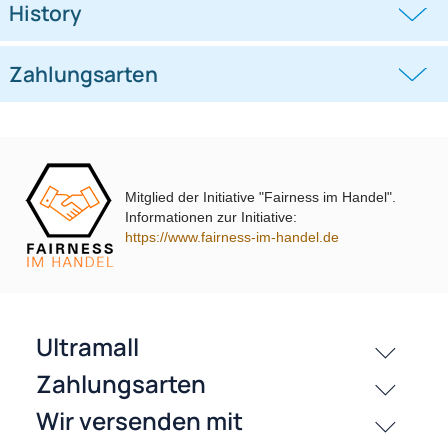
adaptiert von Fakra (m) auf
codiert
((0))
((0))
Fakra (f)
adaptiert von Fakra (f) auf Fakra (f)
UVP 13,98 € *
9,45 €
UVP 17,98 € *
13,95 €
Mitglied der Initiative "Fairness im Handel".
Informationen zur Initiative:
https://www.fairness-im-handel.de
passende Produkte
History
Zahlungsarten