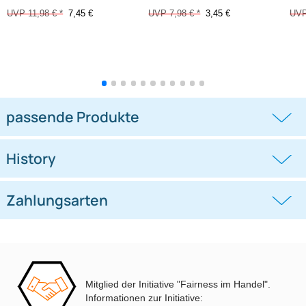
Fakra (M) Antennenadapter
Fakra (M) Antennenadapter
Stecker auf 90 Grad Winkel SMB
kompatibel mit Audi Seat Skoda
(F) Kupplung
VW BMW
((0))
((0))
kompatibel mit DAB+ Pioneer Sony
Citroen Dacia Fiat Ford Mercedes Ope
Kenwood Alpine JVC uva
Peugeot Renault Stecker auf 90 Grad
UVP 11,98 € *
7,45 €
UVP 7,98 € *
3,45 €
DIN (M) Stecker
Mitglied der Initiative "Fairness im Handel".
passende Produkte
Informationen zur Initiative: