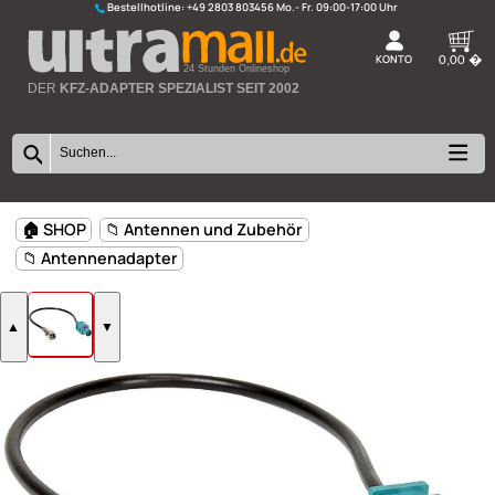
Bestellhotline:
+49 2803 803456
K
24 Stunden Onlineshop
DER
KFZ-ADAPTER SPEZIALIST SEIT 2002
🏠 SHOP
📁 Antennen und Zubehör
📁 Antennenadapter
▲
▼