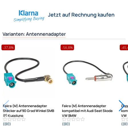
Herstellerinformationen
Ultramall
Zahlungsarten
Hilfreiche Links
Wir versenden mit
passende Produkte
Unsere Leistungen
Ähnliche Produkte anzeigen
Frage zum Artikel stellen
Jetzt auf Rechnung kaufen
Varianten: Antennenadapter
-37,8%
-56,8%