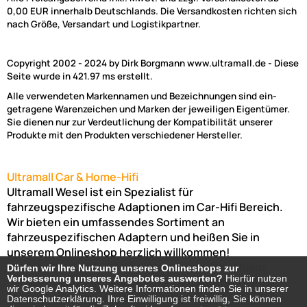
0,00 EUR innerhalb Deutschlands. Die Versandkosten richten sich
nach Größe, Versandart und Logistikpartner.
Copyright 2002 - 2024 by Dirk Borgmann www.ultramall.de - Diese
Seite wurde in 421.97 ms erstellt.
Alle verwendeten Markennamen und Bezeichnungen sind ein-
getragene Warenzeichen und Marken der jeweiligen Eigentümer.
Sie dienen nur zur Verdeutlichung der Kompatibilität unserer
Produkte mit den Produkten verschiedener Hersteller.
Ultramall Car & Home-Hifi
Ultramall Wesel ist ein Spezialist für
fahrzeugspezifische Adaptionen im Car-Hifi Bereich.
Wir bieten ein umfassendes Sortiment an
fahrzeuspezifischen Adaptern und heißen Sie in
unserem Onlineshop herzlich willkommen!
Venloer Str. 6a
46487
Wesel
Nordrhein-Westfalen
Dürfen wir Ihre Nutzung unseres Onlineshops zur
Dürfen wir Ihre Nutzung unseres Onlineshops zur
Verbesserung unseres Angebotes auswerten?
Verbesserung unseres Angebotes auswerten?
Hierfür nutzen
Hierfür nutzen
Telefon:
02803-803456
Bürozeiten: Montag-Freitag:
wir Google Analytics. Weitere Informationen finden Sie in unserer
wir Google Analytics. Weitere Informationen finden Sie in unserer
(Abholung nur nach Vereinbarung möglich!)
8:00 Uhr -
Datenschutzerklärung. Ihre Einwilligung ist freiwillig, Sie können
Datenschutzerklärung. Ihre Einwilligung ist freiwillig, Sie können