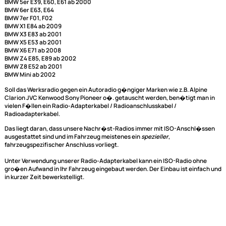
Radioadapterkabel passend für folgende Fahrzeuge mit Quadlock Ansc
Nur für Fahrzeugmodelle ohne CAN-BUS.
BMW 1er E87 ab 2005
BMW 3er E46, E90 ab 2001
BMW 5er E39, E60, E61 ab 2000
BMW 6er E63, E64
BMW 7er F01, F02
BMW X1 E84 ab 2009
BMW X3 E83 ab 2001
BMW X5 E53 ab 2001
BMW X6 E71 ab 2008
BMW Z4 E85, E89 ab 2002
BMW Z8 E52 ab 2001
BMW Mini ab 2002
Soll das Werksradio gegen ein Autoradio g�ngiger Marken wie z.B. Alpi
Clarion JVC Kenwood Sony Pioneer o�. getauscht werden, ben�tigt ma
vielen F�llen ein Radio-Adapterkabel / Radioanschlusskabel /