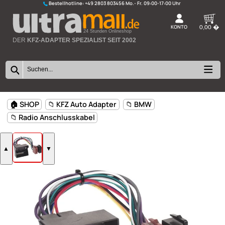
Bestellhotline:
+49 2803 803456
K
24 Stunden Onlineshop
DER
KFZ-ADAPTER SPEZIALIST SEIT 2002
🏠 SHOP
📁 KFZ Auto Adapter
📁 BMW
📁 Radio Anschlusskabel
▲
▼