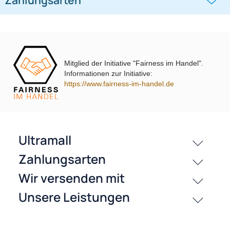
((0))
((0))
auf ISO
ISO + Antennenadapter mit
Phantomeinspeisung Fakra auf DIN
UVP 11,98 € *
7,35 €
UVP 16,98 € *
12,95 €
oder ISO
Mitglied der Initiative "Fairness im Handel".
Informationen zur Initiative:
https://www.fairness-im-handel.de
passende Produkte
History
Zahlungsarten