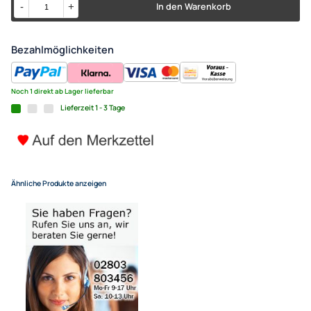
ACV Autoradio Adapter Kabel
Panasonic Radio adaptiert vo
ISO (f)
9,99 €
Alle Preise inkl. gesetzlicher MwSt.
+ EUR 4,55 Versandkosten
für eine normale Postadresse in Deutschland
(Deutsche Inseln 14,90 EUR Aufschlag / pro Paket)
In den Warenkorb
-
+
Bezahlmöglichkeiten
Noch 1 direkt ab Lager lieferbar
Lieferzeit 1 - 3 Tage