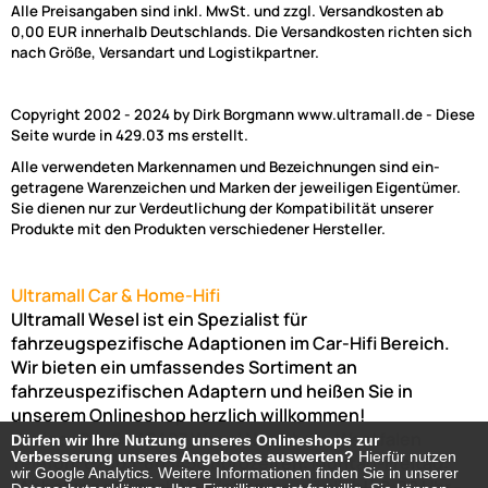
Alle Preisangaben sind inkl. MwSt. und zzgl. Versandkosten ab
0,00 EUR innerhalb Deutschlands. Die Versandkosten richten sich
nach Größe, Versandart und Logistikpartner.
Copyright 2002 - 2024 by Dirk Borgmann www.ultramall.de - Diese
Seite wurde in 429.03 ms erstellt.
Alle verwendeten Markennamen und Bezeichnungen sind ein-
getragene Warenzeichen und Marken der jeweiligen Eigentümer.
Sie dienen nur zur Verdeutlichung der Kompatibilität unserer
Produkte mit den Produkten verschiedener Hersteller.
Ultramall Car & Home-Hifi
Ultramall Wesel ist ein Spezialist für
fahrzeugspezifische Adaptionen im Car-Hifi Bereich.
Wir bieten ein umfassendes Sortiment an
fahrzeuspezifischen Adaptern und heißen Sie in
unserem Onlineshop herzlich willkommen!
Venloer Str. 6a
46487
Wesel
Nordrhein-Westfalen
Dürfen wir Ihre Nutzung unseres Onlineshops zur
Dürfen wir Ihre Nutzung unseres Onlineshops zur
Verbesserung unseres Angebotes auswerten?
Verbesserung unseres Angebotes auswerten?
Hierfür nutzen
Hierfür nutzen
Telefon:
02803-803456
Bürozeiten: Montag-Freitag:
wir Google Analytics. Weitere Informationen finden Sie in unserer
wir Google Analytics. Weitere Informationen finden Sie in unserer
(Abholung nur nach Vereinbarung möglich!)
8:00 Uhr -