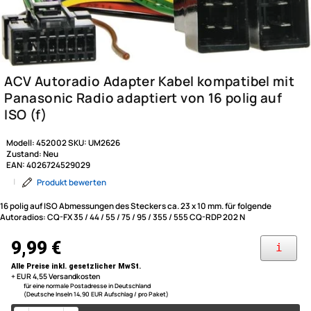
Modell:
452002
SKU:
UM2626
Zustand:
Neu
EAN:
4026724529029
|
Produkt bewerten
16 polig auf ISO Abmessungen des Steckers ca. 23 x 10 mm. für folgende
Autoradios: CQ-FX 35 / 44 / 55 / 75 / 95 / 355 / 555 CQ-RDP 202 N