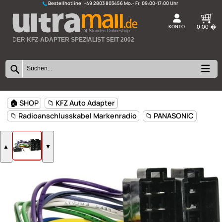
Bestellhotline:
+49 2803 803456
K
24 Stunden Onlineshop
DER
KFZ-ADAPTER SPEZIALIST SEIT 2002
🏠 SHOP
📁 KFZ Auto Adapter
📁 Radioanschlusskabel Markenradio
📁 PANASONIC
▲
▼