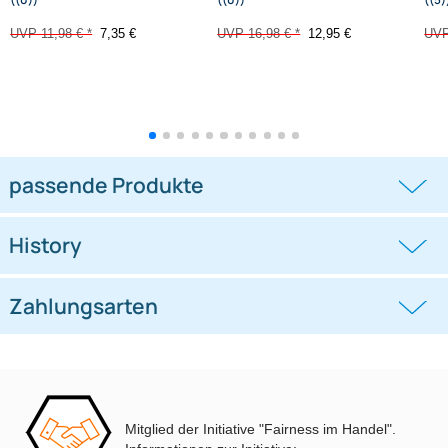
Autoradio Adapter Kabel
Autoradio Adapter Kabel
kompatibel mit Citroen Opel
kompatibel mit Audi Seat Skoda
Peugeot adaptiert
VW Quadlock auf
((0))
((0))
auf ISO
ISO + Antennenadapter mit
Phantomeinspeisung Fakra auf DIN
UVP 11,98 € *
7,35 €
UVP 16,98 € *
12,95 €
oder ISO
Mitglied der Initiative "Fairness im Handel".