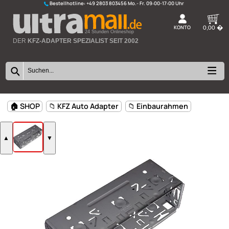
Bestellhotline:
+49 2803 803456
K
24 Stunden Onlineshop
DER
KFZ-ADAPTER SPEZIALIST SEIT 2002
🏠 SHOP
📁 KFZ Auto Adapter
📁 Einbaurahmen
▲
▼