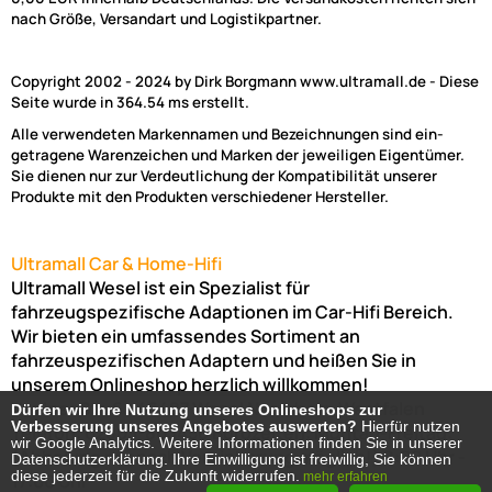
nach Größe, Versandart und Logistikpartner.
Copyright 2002 - 2024 by Dirk Borgmann www.ultramall.de - Diese
Seite wurde in 364.54 ms erstellt.
Alle verwendeten Markennamen und Bezeichnungen sind ein-
getragene Warenzeichen und Marken der jeweiligen Eigentümer.
Sie dienen nur zur Verdeutlichung der Kompatibilität unserer
Produkte mit den Produkten verschiedener Hersteller.
Ultramall Car & Home-Hifi
Ultramall Wesel ist ein Spezialist für
fahrzeugspezifische Adaptionen im Car-Hifi Bereich.
Wir bieten ein umfassendes Sortiment an
fahrzeuspezifischen Adaptern und heißen Sie in
unserem Onlineshop herzlich willkommen!
Venloer Str. 6a
46487
Wesel
Nordrhein-Westfalen
Dürfen wir Ihre Nutzung unseres Onlineshops zur
Dürfen wir Ihre Nutzung unseres Onlineshops zur
Verbesserung unseres Angebotes auswerten?
Verbesserung unseres Angebotes auswerten?
Hierfür nutzen
Hierfür nutzen
Telefon:
02803-803456
Bürozeiten: Montag-Freitag:
wir Google Analytics. Weitere Informationen finden Sie in unserer
wir Google Analytics. Weitere Informationen finden Sie in unserer
(Abholung nur nach Vereinbarung möglich!)
8:00 Uhr -
Datenschutzerklärung. Ihre Einwilligung ist freiwillig, Sie können
Datenschutzerklärung. Ihre Einwilligung ist freiwillig, Sie können
diese jederzeit für die Zukunft widerrufen.
diese jederzeit für die Zukunft widerrufen.
17:00 Uhr
mehr erfahren
mehr erfahren