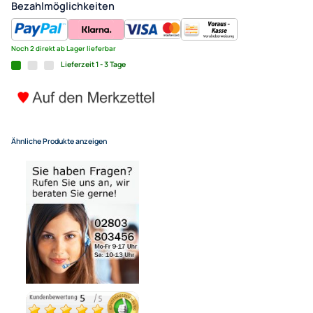
ACV Autoradio Einbauschach
8,90 €
Alle Preise inkl. gesetzlicher MwSt.
+ EUR 6,80 Versandkosten
für eine normale Postadresse in Deutschland
(Deutsche Inseln 14,90 EUR Aufschlag / pro Paket)
In den Warenkorb
-
+
Bezahlmöglichkeiten
Noch 2 direkt ab Lager lieferbar
Lieferzeit 1 - 3 Tage