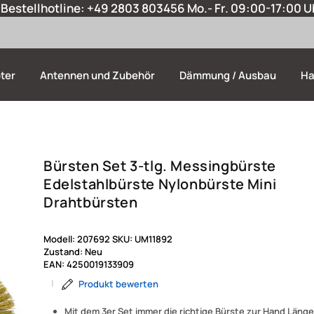
Bestellhotline:
+49 2803 803456
Mo.- Fr. 09:00-17:00 U
ter
Antennen und Zubehör
Dämmung / Ausbau
Ha
Bürsten Set 3-tlg. Messingbürste
Edelstahlbürste Nylonbürste Mini
Drahtbürsten
Modell:
207692
SKU:
UM11892
Zustand:
Neu
EAN:
4250019133909
|
Produkt bewerten
Mit dem 3er Set immer die richtige Bürste zur Hand Länge