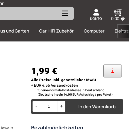
hr
KONTO
0,00 �
us und Garten
Car HiFi Zubehör
Computer
Elektr
▶
1,99 €
i
Alle Preise inkl. gesetzlicher MwSt.
+ EUR 4,55 Versandkosten
für eine normale Postadresse in Deutschland
(Deutsche Inseln 14,90 EUR Aufschlag / pro Paket)
In den Warenkorb
-
+
Bezahlmöglichkeiten
 jeweils