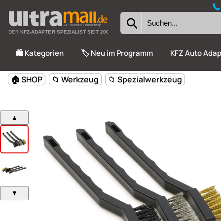
24 Stunden Onlineshop
DER
KFZ-ADAPTER SPEZIALIST SEIT 2002
🛍️ Kategorien
🏷️ Neu im Programm
KFZ Auto Adap
🏠 SHOP
📁 Werkzeug
📁 Spezialwerkzeug
▲
▼