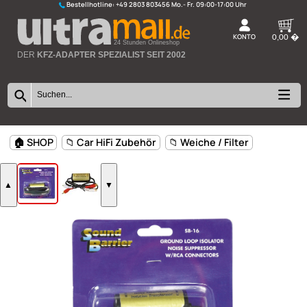
Bestellhotline:
+49 2803 803456
K
24 Stunden Onlineshop
DER
KFZ-ADAPTER SPEZIALIST SEIT 2002
🏠 SHOP
📁 Car HiFi Zubehör
📁 Weiche / Filter
▲
▼