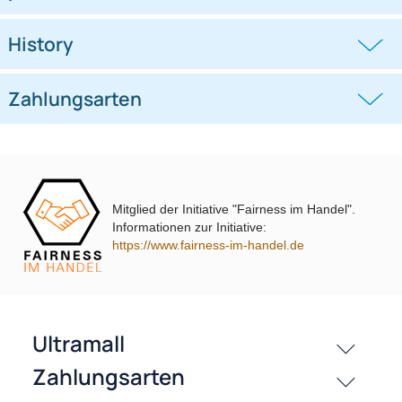
Lautsprecher Einbau Set
TA16.5-PRO Lautsprecher Einbau
kompatibel mit Lada Niva 130mm
Set kompatibel mit Fiat Lancia
2-Wege Koaxial
Stilo
((0))
((0))
System TA13.0-PRO
Bravo Croma Delta 165mm 2-Wege
Koaxial System
26,95 €
29,99 €
Mitglied der Initiative "Fairness im Handel".
Informationen zur Initiative:
https://www.fairness-im-handel.de
passende Produkte
History