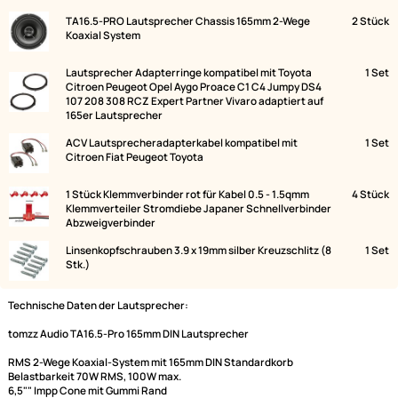
Lieferumfang:
Bild
Bezeichnung
TA16.5-PRO Lautsprecher Chassis 165mm 2-Wege
2
Koaxial System
Lautsprecher Adapterringe kompatibel mit Toyota
Citroen Peugeot Opel Aygo Proace C1 C4 Jumpy DS4
107 208 308 RCZ Expert Partner Vivaro adaptiert auf
165er Lautsprecher
ACV Lautsprecheradapterkabel kompatibel mit
Citroen Fiat Peugeot Toyota
1 Stück Klemmverbinder rot für Kabel 0.5 - 1.5qmm
4