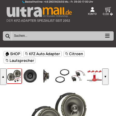
Bestellhotline:
+49 2803 803456
K
24 Stunden Onlineshop
DER
KFZ-ADAPTER SPEZIALIST SEIT 2002
🏠 SHOP
📁 KFZ Auto Adapter
📁 Citroen
📁 Lautsprecher
▲