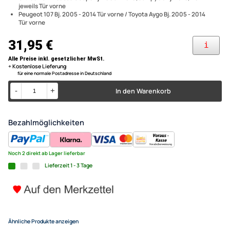
2 Lautsprecherringe, 2 Lautsprecheradapter, 4 Kabelklemmen
Passend für folgende Fahrzeugmodelle (technische Änderungen
TA16.5-PRO Lautsprecher Ein
vorbehalten):
Citroen C4 Aircross Bj. 2005 - 2014 Tür vorne, Tür hinten, C1 Bj.
kompatibel mit Citroen Peug
2005 - 2014, C4 Cactus jeweils Tür vorne
Citroen C4 Picasso Coupe Bj. 2005 - 2010, Jumpy ab Bj. 2016, DS4
Jumpy 107 Aygo 165mm 2-Weg
jeweils Tür vorne
Peugeot 107 Bj. 2005 - 2014 Tür vorne / Toyota Aygo Bj. 2005 - 2014
System
Tür vorne
31,95 €
Alle Preise inkl. gesetzlicher MwSt.
+ Kostenlose Lieferung
für eine normale Postadresse in Deutschland
In den Warenkorb
-
+