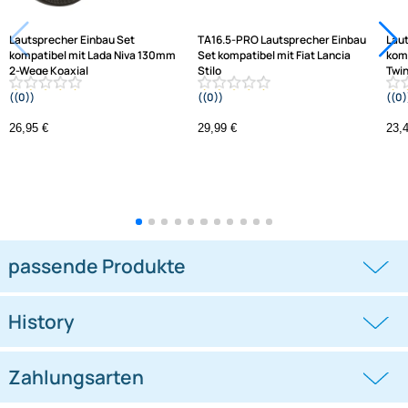
Varianten: Lautsprecher Einbau Set
Lautsprecher Einbau Set
TA16.5-PRO Lautsprecher Einbau
kompatibel mit Lada Niva 130mm
Set kompatibel mit Fiat Lancia
2-Wege Koaxial
Stilo
((0))
((0))
System TA13.0-PRO
Bravo Croma Delta 165mm 2-Wege