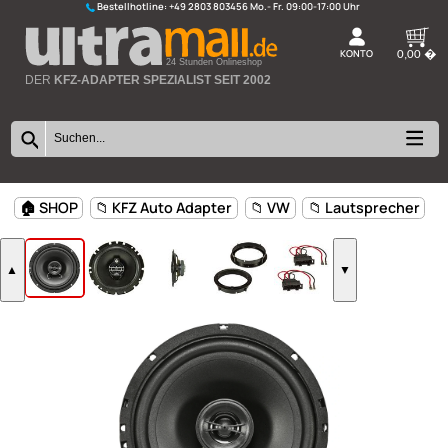
Bestellhotline:
+49 2803 803456
K
24 Stunden Onlineshop
DER
KFZ-ADAPTER SPEZIALIST SEIT 2002
🏠 SHOP
📁 KFZ Auto Adapter
📁 VW
📁 Lautsprec
▲
▼