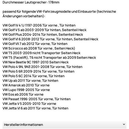
3-Wege Koaxial-System mit DIN 165mm Standardkorb
Eingangsnennleistung: 40W RMS
Max. Power: 300 Watt
6,5" Impp Cone
30mm Mittelt�ner
10mm Hocht�ner
Freq.-Bereich 36-18000 Hz.
Empfindlichkeit: 90dB
Impedanz 4 Ohm
Einbautiefe 50mm
Lochabstand d = 158mm
Durchmesser Lautsprecher: 178mm
passend für folgende VW-Fahrzeugmodelle und Einbauorte (technische
Änderungen vorbehalten):
VW Golf IV 4 1J 1197-2006 Tür vorne , Tür hinten
VW Golf V 5 ab 2003-2009 Tür hinten, Seitenteil Heck
VW Golf Plus 2004-2014 Tür hinten, Seitenteil Heck
VW Golf VI 6 2008-2012 Tür vorne, Tür hinten, Seitenteil Heck
VW Golf VII 7 ab 2012 Tür vorne, Tür hinten
VW Scirocco ab 2008 Tür vorne , Seiten Heck)
VW T5 2003-2009 nicht Transporter Seiten Heck
VW T5 (Facelift), T6 nicht Transporter ab 2009 Seiten Heck
VW New Beetle 9C 1997-2010 Seiten Heck