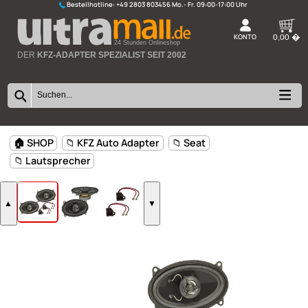
Bestellhotline:
+49 2803 803456
K
24 Stunden Onlineshop
DER
KFZ-ADAPTER SPEZIALIST SEIT 2002
🏠 SHOP
📁 KFZ Auto Adapter
📁 Seat
📁 Lautsprecher
▲
▼