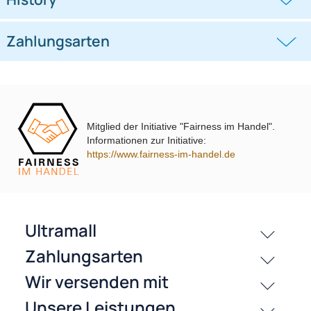
((0))
((0))
System TA13.0-PRO
Bravo Croma Delta 165mm 2-Wege
Koaxial System
26,95 €
29,99 €
Mitglied der Initiative "Fairness im Handel".
Informationen zur Initiative:
passende Produkte
https://www.fairness-im-handel.de
History
Zahlungsarten