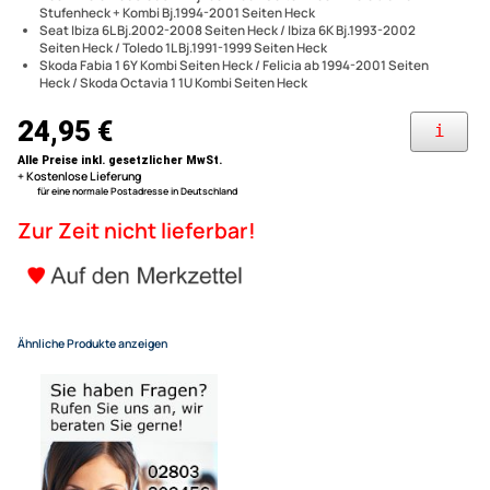
Lautsprecher, 2 Stück Lautsprecheradapterkabel
Passend für folgende Fahrzeugmodelle (technische Änderungen
Lautsprecher Einbau Set kom
vorbehalten):
VW Golf 1 nicht Cabrio Bj.1974-1983 Seiten Heck / Golf 2 Bj.1983-
Skoda Seat VW Golf Polo Pass
1992 Seiten Heck / Passat 6C B3 B4 Variant Bj.1988-1997 Seiten
Heck / Polo 2 86C 86C 2F Bj.1981-1994 Seiten Heck / Polo 3 6N 6N2
Octavia Felicia 95 x 155mm 2
Stufenheck + Kombi Bj.1994-2001 Seiten Heck
Seat Ibiza 6L Bj.2002-2008 Seiten Heck / Ibiza 6K Bj.1993-2002
System
Seiten Heck / Toledo 1L Bj.1991-1999 Seiten Heck
Skoda Fabia 1 6Y Kombi Seiten Heck / Felicia ab 1994-2001 Seiten
Heck / Skoda Octavia 1 1U Kombi Seiten Heck
24,95 €
Alle Preise inkl. gesetzlicher MwSt.
+ Kostenlose Lieferung
für eine normale Postadresse in Deutschland