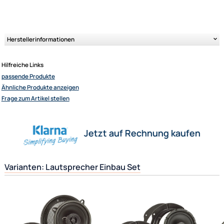
DIN 95x155mm Oval Lautsprecher 80 Watt
2-Wege Koaxial-System Max. 80 Watt
Poly PropylenWoofer
Mylar Cone Dome Tweeter
Freq.-Bereich 80-20.000 Hz.
Impedanz 4 Ohm
Einbautiefe 45mm
Ultramall
Zahlungsarten
Wir versenden mit
Herstellerinformationen
Unsere Leistungen
Hilfreiche Links
passende Produkte
Ähnliche Produkte anzeigen
Frage zum Artikel stellen