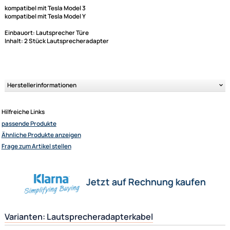
Lautsprecheradapter fahrzeugspezifisch auf DIN (
Stück)
Diese Adapter ermöglichen den Anschluss von Nachrüstlautsprechern 
Flachsteckanschlüssen an die werksseitigen Lautsprecheranschlüsse 
Fahrzeugs.
kompatibel mit Tesla Model 3
kompatibel mit Tesla Model Y
Einbauort:
Lautsprecher Türe
Ultramall
Inhalt: 2 Stück Lautsprecheradapter
Zahlungsarten
Wir versenden mit
Unsere Leistungen
Herstellerinformationen
Hilfreiche Links