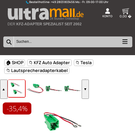
Bestellhotline:
+49 2803 803456
K
24 Stunden Onlineshop
DER
KFZ-ADAPTER SPEZIALIST SEIT 2002
-35,4%
🏠 SHOP
📁 KFZ Auto Adapter
📁 Tesla
📁 Lautsprecheradapterkabel
▲
▼