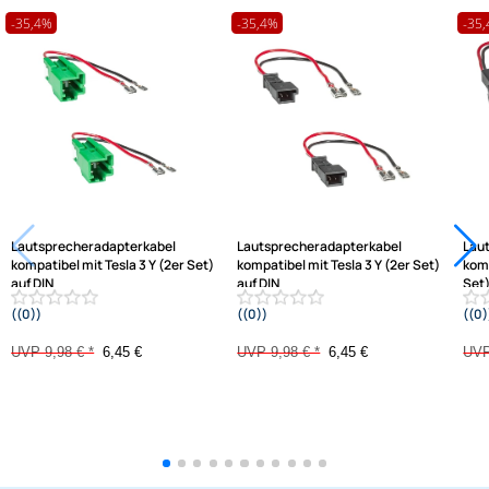
passende Produkte
Ähnliche Produkte anzeigen
Frage zum Artikel stellen
Jetzt auf Rechnung kaufen
Varianten: Lautsprecheradapterkabel
-35,4%
-35,4%