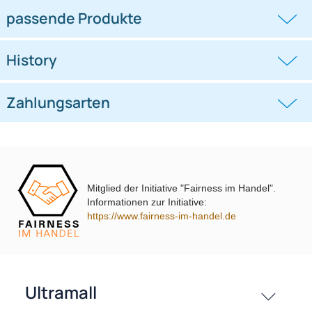
Lautsprecheradapterkabel
Lautsprecheradapterkabel
kompatibel mit Tesla 3 Y (2er Set)
kompatibel mit Tesla 3 Y (2er Set
auf DIN
auf DIN
((0))
((0))
Lautsprecher Türe
Tür Hochtöner
UVP 9,98 € *
6,45 €
UVP 9,98 € *
6,45 €
Mitglied der Initiative "Fairness im Handel".
Informationen zur Initiative:
https://www.fairness-im-handel.de
passende Produkte
History