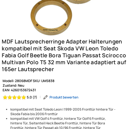
Modell:
28068MDF
SKU:
UM5838
Zustand:
Neu
EAN:
4260153672431
|
Produkt bewerten
5.0 (7)