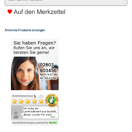
(Deutsche Inseln 14,90 EUR Aufschlag / pro Paket)
In den Warenkorb
-
+
Bezahlmöglichkeiten
Noch 8 direkt ab Lager lieferbar
Lieferzeit 1 - 3 Tage
Variantenauswahl
Ähnliche Produkte anzeigen