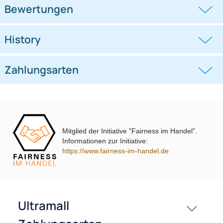
Lautsprecherringe Adapter
Lautsprecherringe Adapter
Halterungen kompatibel mit
Halterungen kompatibel mit
Hyundai KIA
Mercedes E-Klasse
((0))
((0))
i30 Ioniq Rio für 165mm DIN
W210 Fronttür für 165mm DIN
Lautsprecher
Lautsprecher
UVP 40,98 € *
39,95 €
UVP 18,98 € *
14,45 €
Mitglied der Initiative "Fairness im Handel".
Informationen zur Initiative:
passende Produkte
https://www.fairness-im-handel.de
Bewertungen
History