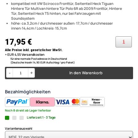
kompatibel mit Seat Toledo Leon I 1999-2005 Fronttür hintere Tür -
MDF Lautsprecherringe Adapt
Skoda Fabia bis 2006 Fronttür
kompatibel mit VW Golf 4 Fronttür, hintere Tür Golf 6 Fronttür,
kompatibel mit Seat Skoda V
hintere Tür, Seitenteil Heck Beetle Fronttür, hintere Tür Bora
Fronttür, hintere Tür Passat ab 10/96 Fronttür, hintere Tür
Fabia Golf Beetle Bora Tigua
kompatibel mit VW Scirocco Fronttür, Seitenteil Heck Tiguan
Hintere Tür Multivan hintere Tür Polo 6R ab 2009 Fronttür, Hintere
Multivan Polo T5 32 mm Varia
Tür, Seitenteil Heck T5 hinten, nur bei Fahrzeugen mit
Soundsystem
höhe: ca.3,2cm / durchmesser außen: 17,7cm / durchmesser
165er Lautsprecher
innen:14,4cm / Lochkreis: 15,7cm
17,95 €
Alle Preise inkl. gesetzlicher MwSt.
+ EUR 4,55 Versandkosten
für eine normale Postadresse in Deutschland