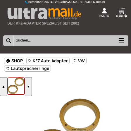
Bestellhotline:
+49 2803 803456
K
24 Stunden Onlineshop
DER
KFZ-ADAPTER SPEZIALIST SEIT 2002
🏠 SHOP
📁 KFZ Auto Adapter
📁 VW
📁 Lautsprecherringe
▲
▼