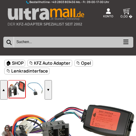
Bestellhotline:
+49 2803 803456
K
24 Stunden Onlineshop
DER
KFZ-ADAPTER SPEZIALIST SEIT 2002
🏠 SHOP
📁 KFZ Auto Adapter
📁 Opel
📁 Lenkradinterface
▲
▼