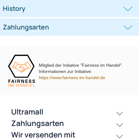
Lenkradinterface kompatibel mit
Lenkradinterface kompatibel mit
Fiat 500L mit VP2 Werksgerät
Fiat 500 mit VP2 Werksgerät inkl.
inkl.
((0))
((0))
Antennenadapter
Antennenadapter
76,99 €
104,99 €
Mitglied der Initiative "Fairness im Handel".
Informationen zur Initiative:
https://www.fairness-im-handel.de
passende Produkte
Bewertungen
History