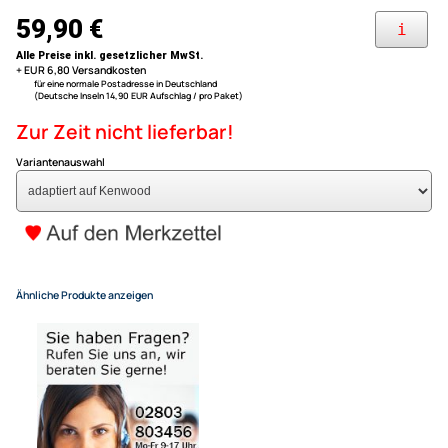
Astra Corsa Combo Omega Si
2008
Meriva Tigra Zafira Vectra Viv
Meriva Bj. 2003 - 2005 / Tigra I Bj. 1994 - 2001 / Zafira A ab Bj. 1999 -
2005
Vectra B ( J96 ) Bj. 1995 - 2002 / Vectra C ( Z02 ) Bj. 2002 - 2005 /
Kenwood
Vivaro ab Bj. 2001 - 2006
59,90 €
Alle Preise inkl. gesetzlicher MwSt.
+ EUR 6,80 Versandkosten
für eine normale Postadresse in Deutschland
(Deutsche Inseln 14,90 EUR Aufschlag / pro Paket)
Zur Zeit nicht lieferbar!
Variantenauswahl