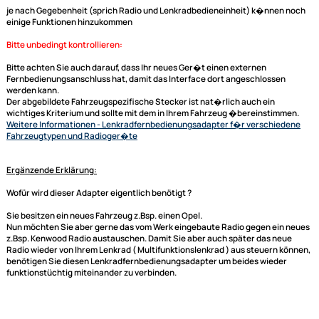
Sie ben�tigen kein zus�tzliches
Radioanschlusskabel
, da dieses
Lenkradinterface
schon einen Fahrzeugspezifischen Kabelsatz auf ISO
mitbringt. Bei Adaptern mit CAN BUS werden in den meisten F�llen auc
Signale wie der Speed Pulse (Geschwindigkeitssignal), Z�ndungsplus,
R�ckfahrsignal oder Innenraumbeleuchtung zur Verf�gung gestellt. D
Daten werden dann aber auch immer gesondert in der Beschreibung mi
aufgef�hrt.
generell unterst�tzte Funktionen:
Laut -- Leise
Titel skip (hoch/runter)
Sender skip (hoch/runter)
je nach Gegebenheit (sprich Radio und Lenkradbedieneinheit) k�nnen
einige Funktionen hinzukommen
Bitte unbedingt kontrollieren:
Bitte achten Sie auch darauf, dass Ihr neues Ger�t einen externen
Fernbedienungsanschluss hat, damit das Interface dort angeschlossen
Ultramall
werden kann.
Der abgebildete Fahrzeugspezifische Stecker ist nat�rlich auch ein
Zahlungsarten
wichtiges Kriterium und sollte mit dem in Ihrem Fahrzeug �bereinstimm
Wir versenden mit
Weitere Informationen
- Lenkradfernbedienungsadapter f�r verschie