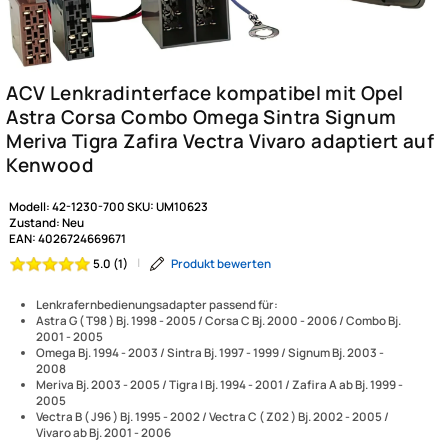
Modell:
42-1230-700
SKU:
UM10623
Zustand:
Neu
EAN:
4026724669671
|
Produkt bewerten
5.0 (1)
Lenkrafernbedienungsadapter passend für:
ACV Lenkradinterface kompat
Astra G ( T98 ) Bj. 1998 - 2005 / Corsa C Bj. 2000 - 2006 / Combo Bj.
2001 - 2005
Omega Bj. 1994 - 2003 / Sintra Bj. 1997 - 1999 / Signum Bj. 2003 -