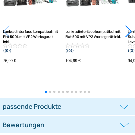
Frage zum Artikel stellen
Jetzt auf Rechnung kaufen
Varianten: Lenkradinterface
-1,3%