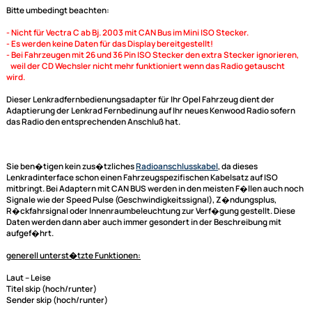
Bild
Bezeichnung
ACV Lenkradinterface kompatibel mit Opel Astra Corsa
Combo Omega Sintra Signum Meriva Tigra Zafira
Vectra Vivaro
ACV Adapterkabel für ACV (blaue Box) und Connects2
Lenkradinterface adaptiert auf Kenwood
Bitte umbedingt beachten:
- Nicht für Vectra C ab Bj. 2003 mit CAN Bus im Mini ISO Stecker.
- Es werden keine Daten für das Display bereitgestellt!
- Bei Fahrzeugen mit 26 und 36 Pin ISO Stecker den extra Stecker ignori
weil der CD Wechsler nicht mehr funktioniert wenn das Radio getausc
wird.
Dieser Lenkradfernbedienungsadapter für Ihr Opel Fahrzeug dient der
Adaptierung der Lenkrad Fernbedinung auf Ihr neues Kenwood Radio so
das Radio den entsprechenden Anschluß hat.