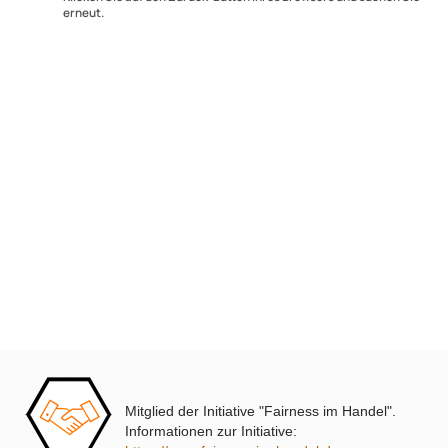
Fehler und wiederholen.
Klicken Sie auf den Zurück-Button Ihres Browsers und suchen 
erneut.
Ultramall
Zahlungsarten
Wir versenden mit
Unsere Leistungen
Mitglied der Initiative "Fairness im Handel".
Informationen zur Initiative: