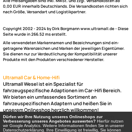
Alle Preisangaben sind inkl. MwSt. und zzgl. Versandkosten ab
0,00 EUR innerhalb Deutschlands. Die Versandkosten richten sich
nach Größe, Versandart und Logistikpartner.
Copyright 2002 - 2024 by Dirk Borgmann www.ultramall.de - Diese
Seite wurde in 266.52 ms erstellt.
Alle verwendeten Markennamen und Bezeichnungen sind ein-
getragene Warenzeichen und Marken der jeweiligen Eigentümer.
Sie dienen nur zur Verdeutlichung der Kompatibilität unserer
Produkte mit den Produkten verschiedener Hersteller.
Ultramall Car & Home-Hifi
Ultramall Wesel ist ein Spezialist für
fahrzeugspezifische Adaptionen im Car-Hifi Bereich.
Wir bieten ein umfassendes Sortiment an
fahrzeuspezifischen Adaptern und heißen Sie in
unserem Onlineshop herzlich willkommen!
Venloer Str. 6a
46487
Wesel
Nordrhein-Westfalen
Dürfen wir Ihre Nutzung unseres Onlineshops zur
Dürfen wir Ihre Nutzung unseres Onlineshops zur
Verbesserung unseres Angebotes auswerten?
Verbesserung unseres Angebotes auswerten?
Hierfür nutzen
Hierfür nutzen
Telefon:
02803-803456
Bürozeiten: Montag-Freitag:
wir Google Analytics. Weitere Informationen finden Sie in unserer
wir Google Analytics. Weitere Informationen finden Sie in unserer
(Abholung nur nach Vereinbarung möglich!)
8:00 Uhr -
Datenschutzerklärung. Ihre Einwilligung ist freiwillig, Sie können
Datenschutzerklärung. Ihre Einwilligung ist freiwillig, Sie können