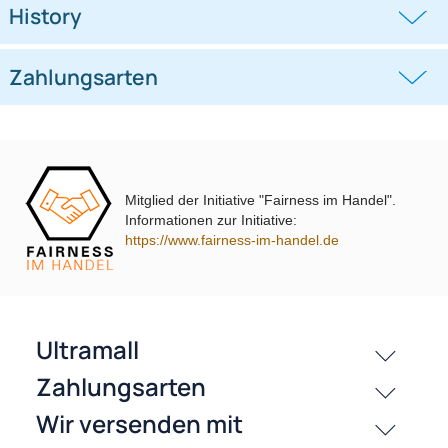
(CC)
Nissan
((0))
((0))
adaptiert auf 200er Lautsprecher
Movano Vivaro Master Traffic
NV400 vorne adaptiert auf 165er
12,95 €
16,95 €
Lautsprecher
Mitglied der Initiative "Fairness im Handel".
Informationen zur Initiative:
https://www.fairness-im-handel.de
passende Produkte
History
Zahlungsarten