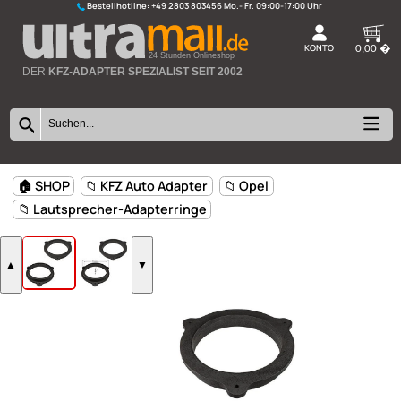
Bestellhotline:
+49 2803 803456
K
24 Stunden Onlineshop
DER
KFZ-ADAPTER SPEZIALIST SEIT 2002
🏠 SHOP
📁 KFZ Auto Adapter
📁 Opel
📁 Lautsprecher-Adapterringe
▲
▼