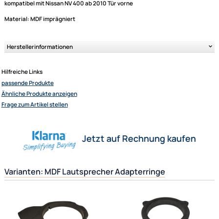
Lautsprecheradapter / Lautsprecherringe aus MDF passend für 165er D
Lautsprecher
kompatibel mit Renault Master III ab 2010 Tür vorne Traffic III ab 2014 Tü
kompatibel mit Opel Movano ab 2010 Vivaro II ab 2014 Tür vorne
kompatibel mit Nissan NV 400 ab 2010 Tür vorne
Ultramall
Material: MDF imprägniert
Zahlungsarten
Wir versenden mit
Unsere Leistungen
Herstellerinformationen
Hilfreiche Links
passende Produkte
Ähnliche Produkte anzeigen
Frage zum Artikel stellen