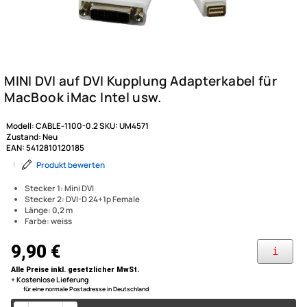
Modell:
CABLE-1100-0.2
SKU:
UM4571
Zustand:
Neu
EAN:
5412810120185
|
Produkt bewerten
Stecker 1: Mini DVI
Stecker 2: DVI-D 24+1p Female
Länge: 0,2 m
Farbe: weiss