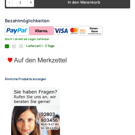
MINI DVI auf DVI Kupplung Ada
MacBook iMac Intel usw.
9,90 €
Alle Preise inkl. gesetzlicher MwSt.
+ Kostenlose Lieferung
für eine normale Postadresse in Deutschland
In den Warenkorb
-
+
Bezahlmöglichkeiten
Noch 1 direkt ab Lager lieferbar
Lieferzeit 1 - 3 Tage