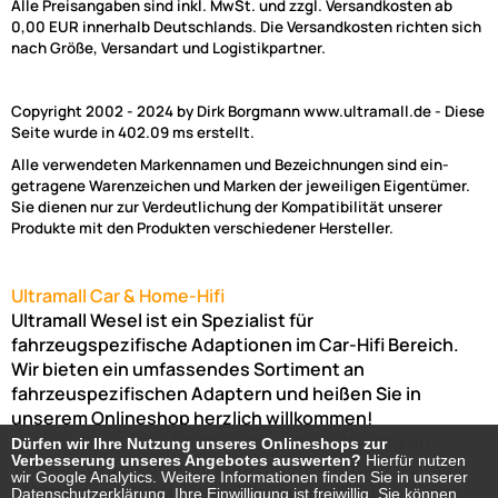
Alle Preisangaben sind inkl. MwSt. und zzgl. Versandkosten ab
0,00 EUR innerhalb Deutschlands. Die Versandkosten richten sich
nach Größe, Versandart und Logistikpartner.
Copyright 2002 - 2024 by Dirk Borgmann www.ultramall.de - Diese
Seite wurde in 402.09 ms erstellt.
Alle verwendeten Markennamen und Bezeichnungen sind ein-
getragene Warenzeichen und Marken der jeweiligen Eigentümer.
Sie dienen nur zur Verdeutlichung der Kompatibilität unserer
Produkte mit den Produkten verschiedener Hersteller.
Ultramall Car & Home-Hifi
Ultramall Wesel ist ein Spezialist für
fahrzeugspezifische Adaptionen im Car-Hifi Bereich.
Wir bieten ein umfassendes Sortiment an
fahrzeuspezifischen Adaptern und heißen Sie in
unserem Onlineshop herzlich willkommen!
Venloer Str. 6a
46487
Wesel
Nordrhein-Westfalen
Dürfen wir Ihre Nutzung unseres Onlineshops zur
Dürfen wir Ihre Nutzung unseres Onlineshops zur
Verbesserung unseres Angebotes auswerten?
Verbesserung unseres Angebotes auswerten?
Hierfür nutzen
Hierfür nutzen
Telefon:
02803-803456
Bürozeiten: Montag-Freitag:
wir Google Analytics. Weitere Informationen finden Sie in unserer
wir Google Analytics. Weitere Informationen finden Sie in unserer
(Abholung nur nach Vereinbarung möglich!)
8:00 Uhr -
Datenschutzerklärung. Ihre Einwilligung ist freiwillig, Sie können
Datenschutzerklärung. Ihre Einwilligung ist freiwillig, Sie können