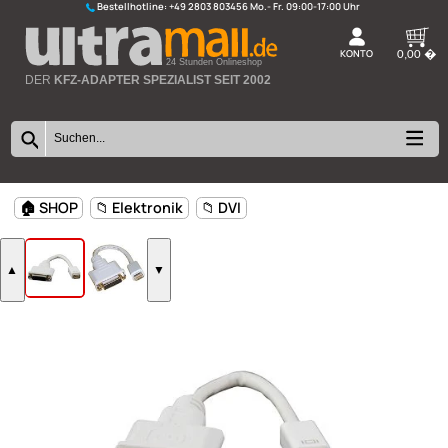
Bestellhotline:
+49 2803 803456
K
24 Stunden Onlineshop
DER
KFZ-ADAPTER SPEZIALIST SEIT 2002
🏠 SHOP
📁 Elektronik
📁 DVI
▲
▼