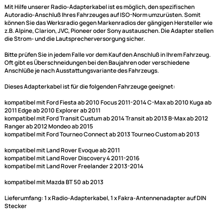
Ultramall
Zahlungsarten
Wir versenden mit
Mit Hilfe unserer Radio-Adapterkabel ist es möglich, den spezifischen
Unsere Leistungen
Autoradio-Anschluß Ihres Fahrzeuges auf ISO-Norm umzurüsten. Somit
können Sie das Werksradio gegen Markenradios der gängigen Herstelle
z.B. Alpine, Clarion, JVC, Pioneer oder Sony austauschen. Die Adapter st
die Strom- und die Lautsprecherversorgung sicher.
Bitte prüfen Sie in jedem Falle vor dem Kauf den Anschluß in Ihrem Fahrz
Oft gibt es Überschneidungen bei den Baujahren oder verschiedene
Anschlüße je nach Ausstattungsvariante des Fahrzeugs.
Dieses Adapterkabel ist für die folgenden Fahrzeuge geeignet:
kompatibel mit Ford Fiesta ab 2010 Focus 2011-2014 C-Max ab 2010 Kug
2011 Edge ab 2010 Explorer ab 2011