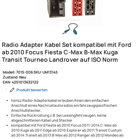
Modell:
7015-006
SKU:
UM13145
Zustand:
Neu
EAN:
4251013632122
|
Produkt bewerten
tomzz Radio-Adapterkabel erlauben Ihnen den einfachen
Anschluß eines Nachrüstautoradios am fahrzeugspezifischen
Anschlußstecker.