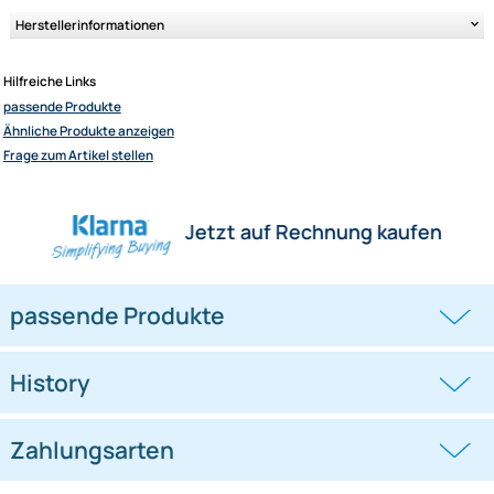
kompatibel mit Ford Transit Custum ab 2014 Transit ab 2013 B-Max ab 2
Ranger ab 2012 Mondeo ab 2015
kompatibel mit Ford Tourneo Connect ab 2013 Tourneo Custom ab 2013
kompatibel mit Land Rover Evoque ab 2011
kompatibel mit Land Rover Discovery 4 2011-2016
kompatibel mit Land Rover Freelander 2 2013-2014
kompatibel mit Mazda BT 50 ab 2013
Lieferumfang: 1 x Radio-Adapterkabel, 1 x Fakra-Antennenadapter auf D
Stecker
Herstellerinformationen
Hilfreiche Links
passende Produkte
Ähnliche Produkte anzeigen
Frage zum Artikel stellen