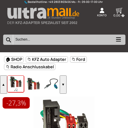
Bestellhotline:
+49 2803 803456
K
24 Stunden Onlineshop
DER
KFZ-ADAPTER SPEZIALIST SEIT 2002
-27,3%
🏠 SHOP
📁 KFZ Auto Adapter
📁 Ford
📁 Radio Anschlusskabel
▲
▼