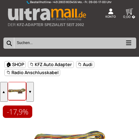
Bestellhotline:
+49 2803 803456
K
24 Stunden Onlineshop
DER
KFZ-ADAPTER SPEZIALIST SEIT 2002
-17,9%
🏠 SHOP
📁 KFZ Auto Adapter
📁 Audi
📁 Radio Anschlusskabel
▲
▼