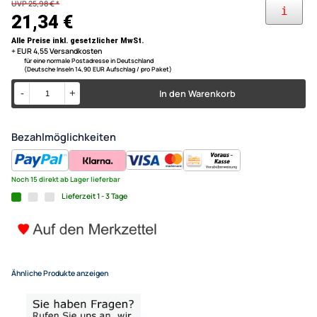
im Auto
Radio-Adapterkabel ISO Verl
maximal 4 Lautsprechersignale werden ohne Verlust
durchgeschleift.
Länge 5 Meter
Lautsprecher 500 cm ISO Ste
Buchse Kupplung
UVP 25,98 € *
21,34 €
Alle Preise inkl. gesetzlicher MwSt.
+ EUR 4,55 Versandkosten
für eine normale Postadresse in Deutschland
(Deutsche Inseln 14,90 EUR Aufschlag / pro Paket)
In den Warenkorb
-
+