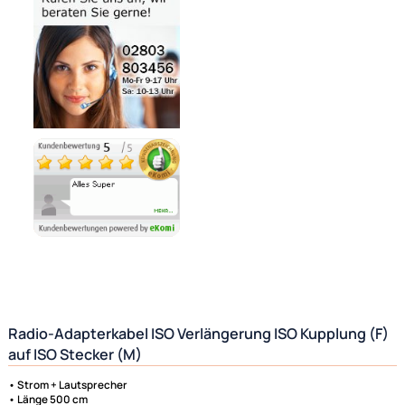
Bezahlmöglichkeiten
Noch 15 direkt ab Lager lieferbar
Lieferzeit 1 - 3 Tage
Ähnliche Produkte anzeigen
Ultramall
Zahlungsarten
Wir versenden mit