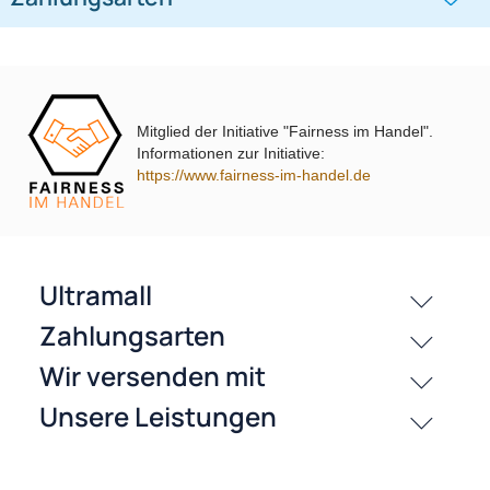
passende Produkte
Ähnliche Produkte anzeigen
Frage zum Artikel stellen
Mitglied der Initiative "Fairness im Handel".
Jetzt auf Rechnung kaufen
Informationen zur Initiative:
https://www.fairness-im-handel.de
passende Produkte
History
Zahlungsarten