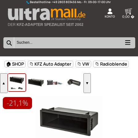
Bestellhotline:
+49 2803 803456
K
24 Stunden Onlineshop
DER
KFZ-ADAPTER SPEZIALIST SEIT 2002
-21,1%
🏠 SHOP
📁 KFZ Auto Adapter
📁 VW
📁 Radioblen
▲
▼