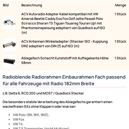
Lieferumfang:
Bild
Bezeichnung
ACV Autoradio Adapter Kabel kompatibel mit VW
Amarok Beetle Caddy Eos Fox Golf Jetta Passat Polo
Scirocco Sharan T5 Tiguan Touareg Touran Up! mit
Phantomeinspeisung adaptiert von Quadlock auf ISO
(m)
ACV Antennen Winkeladapter (Stecker ISO - Kupplung
DIN) adaptiert von DIN (f) auf ISO (m)
Ablagefach Schacht Kunststoff mit Auflagekante Höhe
58mm