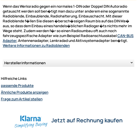
Lieferumfang:
Bild
Bezeichnung
ACV Radioblende kompatibel mit Opel Agila FXB22 /
FXB32 2-DIN mit Fach Bj.04/2008-01/2014
Radio Adapter Kabel kompatibel mit Honda Suzuki Fiat
Opel Nissan Sedici ab 2006 Agila ab 2008 Pixo ab
2009 auf 16pol ISO Norm
Wenn das Werksradio gegen ein normales 1-DIN oder Doppel DIN Autora
getauscht werden soll ben�tigt man dazu unter anderem eine sogena
Radioblende, Einbaublende, Radiohalterung, Einbauschacht. Mit dieser
Radioblende f�llen Sie diesen �bersch�ssigen Raum bis auf das DIN
aus, so dass dem Einbau eines handels�blichen Radioger�ts nichts me
Ultramall
Wege steht. Zudem werden f�r so einen Radioumbau oft auch noch
Zahlungsarten
fahrzeugspezifische Adapter wie zum Beispiel Radioanschlusskabel
CA
Adapter
, Antennenadapter, Lenkradad und Aktivsystemadapter ben�ti
Wir versenden mit
Weitere Informationen
zu Radioblenden
Unsere Leistungen
Herstellerinformationen