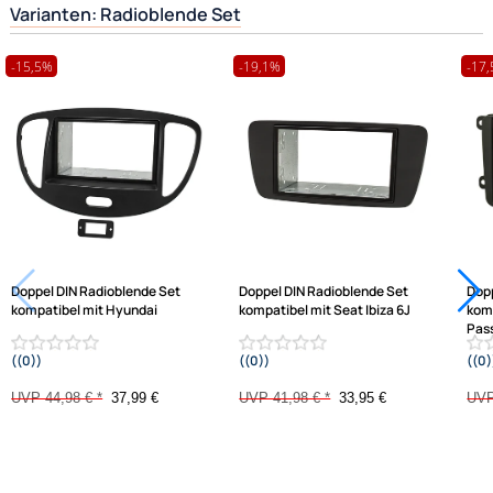
Hilfreiche Links
passende Produkte
Ähnliche Produkte anzeigen
Frage zum Artikel stellen
Jetzt auf Rechnung kaufen
Varianten: Radioblende Set
-15,5%
-19,1%