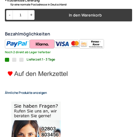
Setinhalt: Radioblende, Radioadapterkabel
Radioblende Set kompatibel m
Agila Splash B 1-DIN mit Fach
19,95 €
Alle Preise inkl. gesetzlicher MwSt.
+ Kostenlose Lieferung
für eine normale Postadresse in Deutschland
In den Warenkorb
-
+
Bezahlmöglichkeiten
Noch 2 direkt ab Lager lieferbar