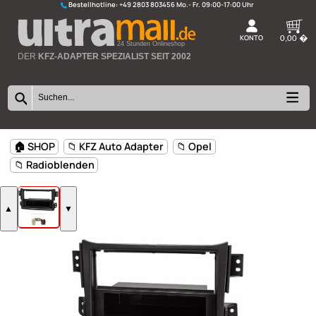
Bestellhotline:
+49 2803 803456
K
24 Stunden Onlineshop
DER
KFZ-ADAPTER SPEZIALIST SEIT 2002
🏠 SHOP
📁 KFZ Auto Adapter
📁 Opel
📁 Radioblenden
▲
▼