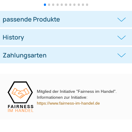
Doppel DIN Radioblende Set
Doppel DIN Radioblende Set
kompatibel mit Hyundai
kompatibel mit Seat Ibiza 6J
((0))
((0))
i10 2008-2013 schwarz mit Einbaukit
Bj.2008-2013 schwarz metallic mit
Einbaukit
UVP 44,98 € *
37,99 €
UVP 41,98 € *
33,95 €
Mitglied der Initiative "Fairness im Handel".
Informationen zur Initiative:
https://www.fairness-im-handel.de
passende Produkte
History