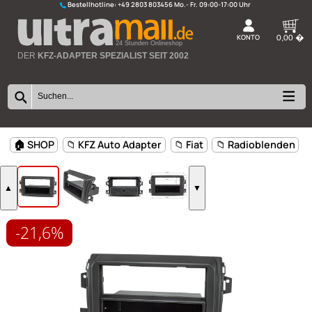
Bestellhotline:
+49 2803 803456
K
24 Stunden Onlineshop
DER
KFZ-ADAPTER SPEZIALIST SEIT 2002
-21,6%
🏠 SHOP
📁 KFZ Auto Adapter
📁 Fiat
📁 Radioblen
▲
▼