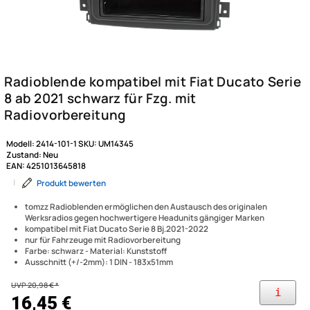
Modell:
2414-101-1
SKU:
UM14345
Zustand:
Neu
EAN:
4251013645818
|
Produkt bewerten
tomzz Radioblenden ermöglichen den Austausch des originalen
Werksradios gegen hochwertigere Headunits gängiger Marken
kompatibel mit Fiat Ducato Serie 8 Bj.2021-2022
nur für Fahrzeuge mit Radiovorbereitung