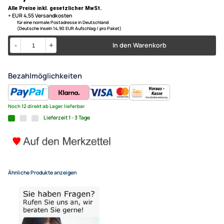
Radioblende kompatibel mit F
Farbe: schwarz - Material: Kunststoff
Ausschnitt (+/-2mm): 1 DIN - 183x51mm
8 ab 2021 schwarz für Fzg. mi
Radiovorbereitung
UVP 20,98 € *
16,45 €
Alle Preise inkl. gesetzlicher MwSt.
+ EUR 4,55 Versandkosten
für eine normale Postadresse in Deutschland
(Deutsche Inseln 14,90 EUR Aufschlag / pro Paket)
In den Warenkorb
-
+
Bezahlmöglichkeiten