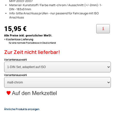
Radioadapterkabel + Radioausbauschlüssel
Radioeinbauset kompatibel m
kompatibel mit Opel Agila 2000-2004 Corsa C Corsa C Sport
2000-2004 Meriva A 2003-2005 Omega B 2000-2003 Vectra B, C
1998-2004 Vivaro 2002-2006 Zafira A 1999-2005
Subaru Agila Corsa Meriva O
kompatibel mit Suzuki Ignis ab 2003 Wagon R / Subaru G3X Justy
MHY 2003-2007
Vivaro Zafira Ignis Wagon R J
Material: Kunststoff / Farbe matt-chrom / Ausschnitt (+/-2mm): 1-
DIN - 183x51mm
matt-chrom adaptiert auf IS
Info: bitte Anschluss prüfen - nur passend für Fahrzeuge mit ISO
Anschluss
15,95 €
Alle Preise inkl. gesetzlicher MwSt.
+ Kostenlose Lieferung
für eine normale Postadresse in Deutschland