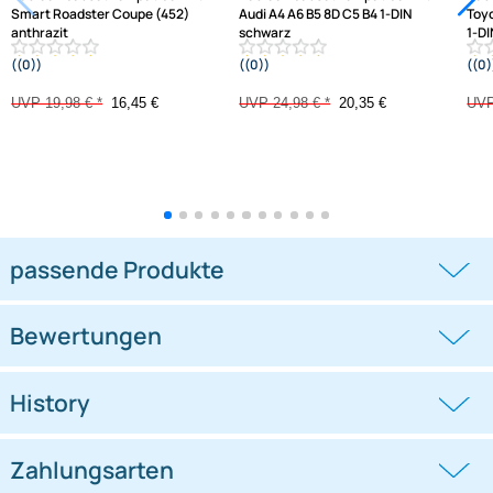
Varianten: Radioeinbauset
-17,7%
-18,5%
Radioeinbauset kompatibel mit
Radioeinbauset kompatibel mit
Smart Roadster Coupe (452)
Audi A4 A6 B5 8D C5 B4 1-DIN
anthrazit
schwarz
((0))
((0))
2003-2005
UVP 19,98 € *
16,45 €
UVP 24,98 € *
20,35 €