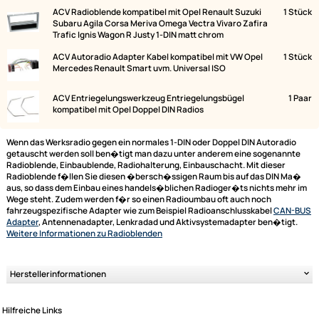
Lieferumfang:
Bild
Bezeichnung
ACV Radioblende kompatibel mit Opel Renault Suzuki
Subaru Agila Corsa Meriva Omega Vectra Vivaro Zafira
Trafic Ignis Wagon R Justy 1-DIN matt chrom
ACV Autoradio Adapter Kabel kompatibel mit VW Opel
Mercedes Renault Smart uvm. Universal ISO
ACV Entriegelungswerkzeug Entriegelungsbügel
kompatibel mit Opel Doppel DIN Radios
Wenn das Werksradio gegen ein normales 1-DIN oder Doppel DIN Autora
getauscht werden soll ben�tigt man dazu unter anderem eine sogena