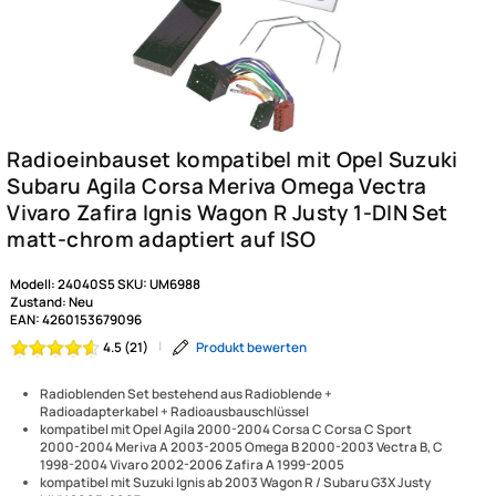
Modell:
24040S5
SKU:
UM6988
Zustand:
Neu
EAN:
4260153679096
|
Produkt bewerten
4.5 (21)
Radioblenden Set bestehend aus Radioblende +