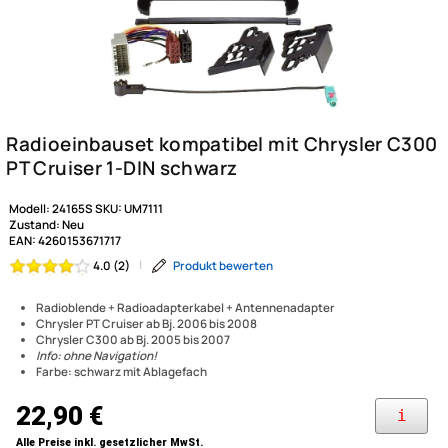
Modell:
24165S
SKU:
UM7111
Zustand:
Neu
EAN:
4260153671717
|
Produkt bewerten
4.0 (2)
Radioblende + Radioadapterkabel + Antennenadapter
Chrysler PT Cruiser ab Bj. 2006 bis 2008
Chrysler C300 ab Bj. 2005 bis 2007
Info: ohne Navigation!