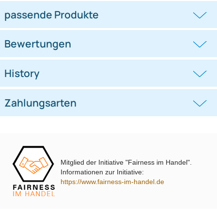
Radioeinbauset kompatibel mit
Radioeinbauset kompatibel mit
Smart Roadster Coupe (452)
Audi A4 A6 B5 8D C5 B4 1-DIN
anthrazit
schwarz
((0))
((0))
2003-2005
UVP 19,98 € *
16,45 €
UVP 24,98 € *
20,35 €
Mitglied der Initiative "Fairness im Handel".
Informationen zur Initiative:
passende Produkte
https://www.fairness-im-handel.de