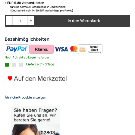
Farbe: schwarz mit Ablagefach
Radioeinbauset kompatibel m
PT Cruiser 1-DIN schwarz
22,90 €
Alle Preise inkl. gesetzlicher MwSt.
+ EUR 6,80 Versandkosten
für eine normale Postadresse in Deutschland
(Deutsche Inseln 14,90 EUR Aufschlag / pro Paket)
In den Warenkorb
-
+
Bezahlmöglichkeiten
Noch 1 direkt ab Lager lieferbar