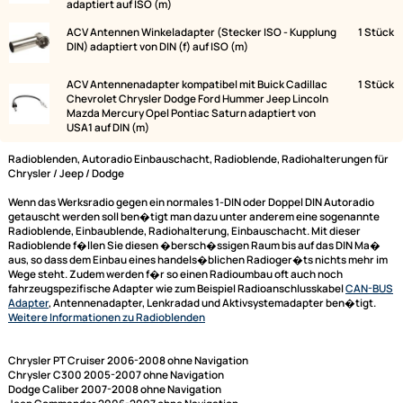
Lieferumfang:
Bild
Bezeichnung
ACV Radioblende kompatibel mit Chrysler Jeep Dodge
Mitsubishi 1-DIN schwarz ab 2004
ACV Autoradio Adapter Kabel kompatibel mit Chrysler
Dodge Jeep verschiedene Modelle ab Bj. 2001 auf ISO
adaptiert auf ISO (m)
ACV Antennen Winkeladapter (Stecker ISO - Kupplung
DIN) adaptiert von DIN (f) auf ISO (m)
ACV Antennenadapter kompatibel mit Buick Cadillac
Chevrolet Chrysler Dodge Ford Hummer Jeep Lincoln
Mazda Mercury Opel Pontiac Saturn adaptiert von
USA1 auf DIN (m)
Radioblenden, Autoradio Einbauschacht, Radioblende, Radiohalterun
Chrysler / Jeep / Dodge