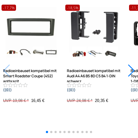
Hilfreiche Links
passende Produkte
Ähnliche Produkte anzeigen
Frage zum Artikel stellen
Jetzt auf Rechnung kaufen
Varianten: Radioeinbauset
-17,7%
-18,5%