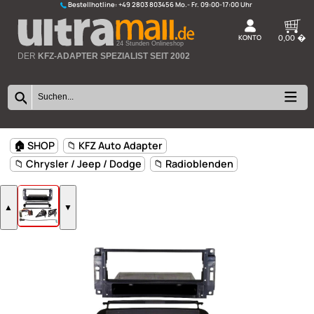
Bestellhotline:
+49 2803 803456
K
24 Stunden Onlineshop
DER
KFZ-ADAPTER SPEZIALIST SEIT 2002
🏠 SHOP
📁 KFZ Auto Adapter
📁 Chrysler / Jeep / Dodge
📁 Radioblenden
▲
▼