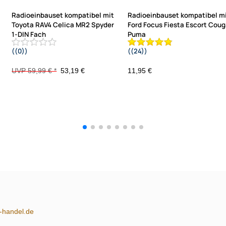
Radioeinbauset kompatibel mit
Radioeinbauset kompatibel m
Toyota RAV4 Celica MR2 Spyder
Ford Focus Fiesta Escort Coug
1-DIN Fach
Puma
((0))
((24))
schwarz
Mondeo Mondeo Transit mit
Ablagefach Radioadapter ISO
UVP 59,99 € *
53,19 €
11,95 €
Antennenadapter ISO DIN
Entriegelungsbügel
m-handel.de