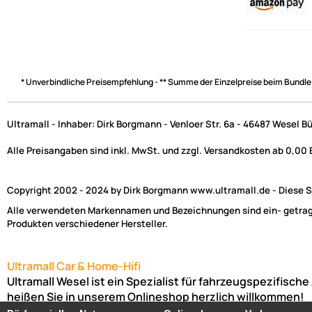
* Unverbindliche Preisempfehlung - ** Summe der Einzelpreise beim Bundle
Ultramall - Inhaber: Dirk Borgmann - Venloer Str. 6a - 46487 Wesel B
Alle Preisangaben sind inkl. MwSt. und zzgl. Versandkosten ab 0,00
Copyright 2002 - 2024 by Dirk Borgmann www.ultramall.de - Diese Se
Alle verwendeten Markennamen und Bezeichnungen sind ein- getragen
Produkten verschiedener Hersteller.
Ultramall Car & Home-Hifi
Ultramall Wesel ist ein Spezialist für fahrzeugspezifisc
heißen Sie in unserem Onlineshop herzlich willkommen!
Venloer Str. 6a
46487
Wesel
Nordrhein-Westfalen