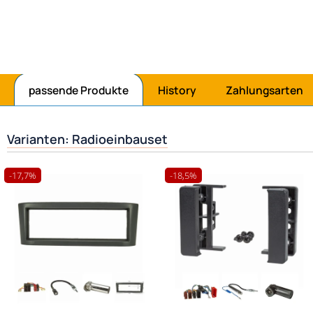
Jetzt mit
passende Produkte
History
Zahlungsarten
Varianten: Radioeinbauset
-17,7%
-18,5%