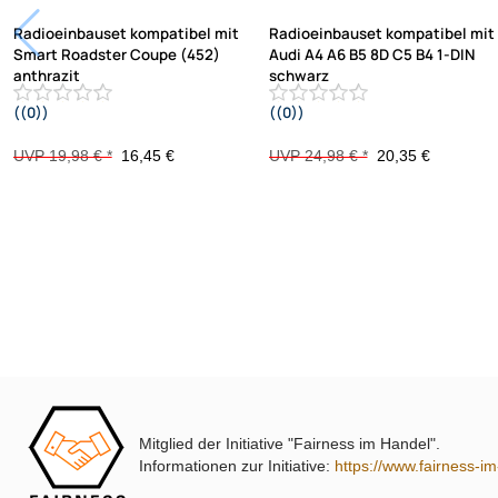
Radioeinbauset kompatibel mit
Radioeinbauset kompatibel mit
Smart Roadster Coupe (452)
Audi A4 A6 B5 8D C5 B4 1-DIN
anthrazit
schwarz
((0))
((0))
2003-2005
UVP 19,98 € *
16,45 €
UVP 24,98 € *
20,35 €
Mitglied der Initiative "Fairness im Handel".
Informationen zur Initiative:
https://www.fairness-i