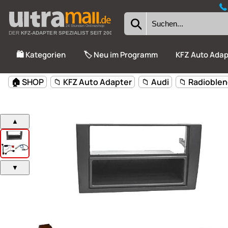
24 Stunden Onlineshop
DER
KFZ-ADAPTER SPEZIALIST SEIT 2002
🛍️ Kategorien
🏷️ Neu im Programm
KFZ Auto Adap
🏠 SHOP
📁 KFZ Auto Adapter
📁 Audi
📁 Radioble
▲
▼