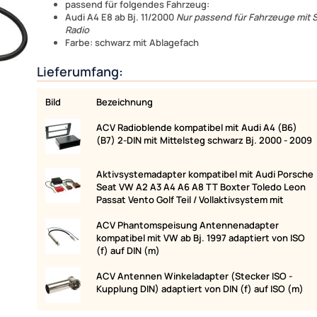
passend für folgendes Fahrzeug:
Audi A4 E8 ab Bj. 11/2000
Nur passend für Fahrzeuge mit
Radio
Farbe: schwarz mit Ablagefach
Lieferumfang:
Bild
Bezeichnung
ACV Radioblende kompatibel mit Audi A4 (B6)
(B7) 2-DIN mit Mittelsteg schwarz Bj. 2000 - 2009
Aktivsystemadapter kompatibel mit Audi Porsche
Seat VW A2 A3 A4 A6 A8 TT Boxter Toledo Leon
Passat Vento Golf Teil / Vollaktivsystem mit
ACV Phantomspeisung Antennenadapter
kompatibel mit VW ab Bj. 1997 adaptiert von ISO
(f) auf DIN (m)
ACV Antennen Winkeladapter (Stecker ISO -
Kupplung DIN) adaptiert von DIN (f) auf ISO (m)