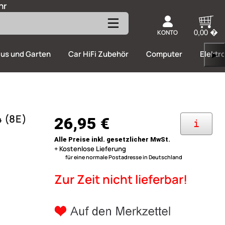
hr
KONTO
0,00 �
us und Garten
Car HiFi Zubehör
Computer
Elektr
▶
4 (8E)
26,95 €
i
Alle Preise inkl. gesetzlicher MwSt.
+ Kostenlose Lieferung
für eine normale Postadresse in Deutschland
Zur Zeit nicht lieferbar!