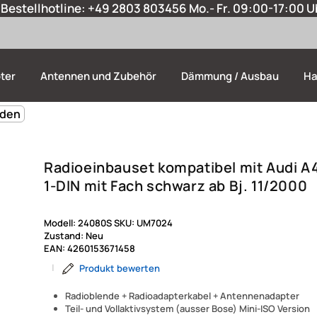
Bestellhotline:
+49 2803 803456
Mo.- Fr. 09:00-17:00 U
ter
Antennen und Zubehör
Dämmung / Ausbau
Ha
nden
Radioeinbauset kompatibel mit Audi A
1-DIN mit Fach schwarz ab Bj. 11/2000
Modell:
24080S
SKU:
UM7024
Zustand:
Neu
EAN:
4260153671458
|
Produkt bewerten
Radioblende + Radioadapterkabel + Antennenadapter
Teil- und Vollaktivsystem (ausser Bose) Mini-ISO Version