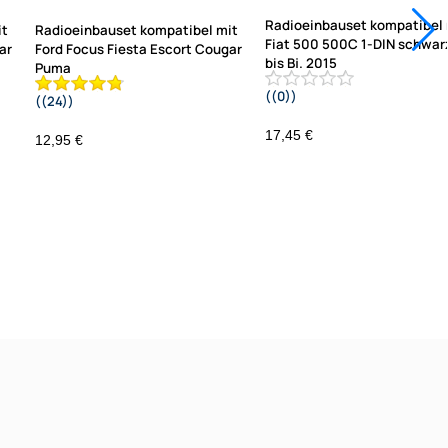
Radioeinbauset kompatibel 
it
Radioeinbauset kompatibel mit
Fiat 500 500C 1-DIN schwar
ar
Ford Focus Fiesta Escort Cougar
bis Bj. 2015
Puma
((0))
((24))
Mondeo Mondeo Transit mit
Ablagefach Radioadapter ISO
17,45 €
12,95 €
Antennenadapter ISO DIN
Entriegelungsbügel USB-Lader