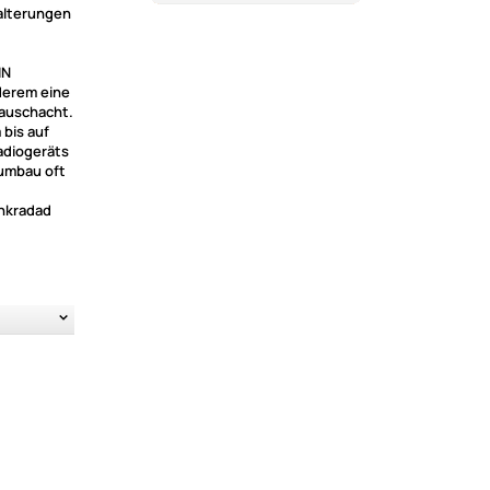
alterungen
IN
derem eine
bauschacht.
 bis auf
adiogeräts
oumbau oft
nkradad