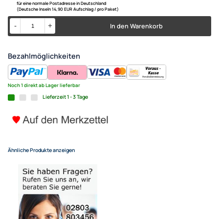
Radioumbau Bedienelemente
kompatibel mit Mitsubishi La
schwarz
29,95 €
Alle Preise inkl. gesetzlicher MwSt.
+ EUR 6,80 Versandkosten
für eine normale Postadresse in Deutschland
(Deutsche Inseln 14,90 EUR Aufschlag / pro Paket)
In den Warenkorb
-
+
Bezahlmöglichkeiten
Noch 1 direkt ab Lager lieferbar