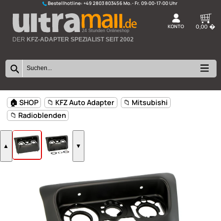
Bestellhotline:
+49 2803 803456
K
24 Stunden Onlineshop
DER
KFZ-ADAPTER SPEZIALIST SEIT 2002
🏠 SHOP
📁 KFZ Auto Adapter
📁 Mitsubishi
📁 Radioblenden
▲
▼