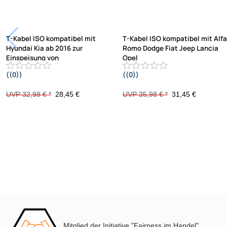
T-Kabel ISO kompatibel mit
T-Kabel ISO kompatibel mit Alfa
Hyundai Kia ab 2016 zur
Romo Dodge Fiat Jeep Lancia
Einspeisung von
Opel
((0))
((0))
Freisprecheinrichtung ISO
Peugeot zur Einspeisung von
Verstärker für THB Parrot Dabendorf
Freisprecheinrichtung ISO
UVP 32,98 € *
28,45 €
UVP 35,98 € *
31,45 €
i-sotec Match
Verstärker für THB Parrot Dabendorf
i-sotec Match
Mitglied der Initiative "Fairness im Handel".