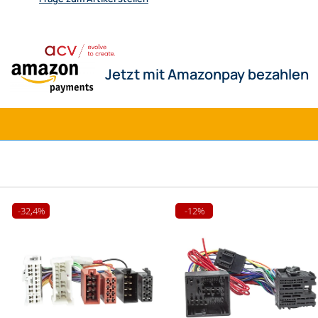
onpay bezahlen
-32,4%
-12%