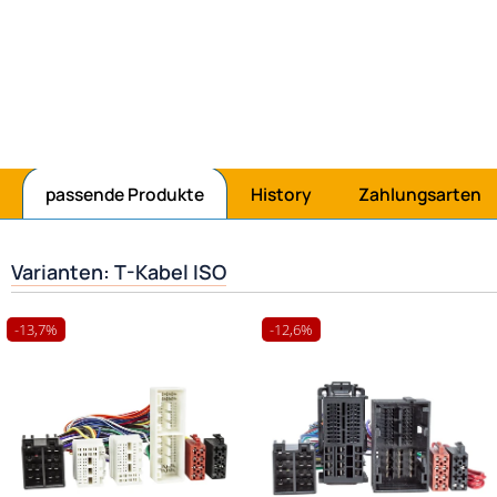
Jetzt mit Amaz
passende Produkte
History
Zahlungsarten
Varianten: T-Kabel ISO
-13,7%
-12,6%