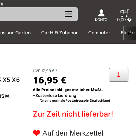
hr
KONTO
0,00 �
us und Garten
Car HiFi Zubehör
Computer
Elektr
▶
UVP 17,99 € *
i
16,95 €
3 X5 X6
Alle Preise inkl. gesetzlicher MwSt.
usw.
+ Kostenlose Lieferung
für eine normale Postadresse in Deutschland
Zur Zeit nicht lieferbar!