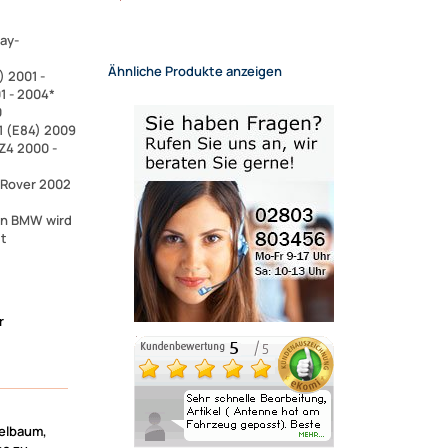
ay-
Ähnliche Produkte anzeigen
) 2001 -
1 - 2004*
0
1 (E84) 2009
 Z4 2000 -
 Rover 2002
ion BMW wird
gt
r
elbaum,