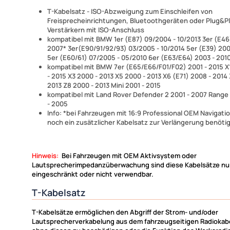
T-Kabelsatz - ISO-Abzweigung zum Einschleifen von
Freisprecheinrichtungen, Bluetoothgeräten oder Plug&Pl
Verstärkern mit ISO-Anschluss
kompatibel mit BMW 1er (E87) 09/2004 - 10/2013 3er (E46
2007* 3er(E90/91/92/93) 03/2005 - 10/2014 5er (E39) 200
5er (E60/61) 07/2005 - 05/2010 6er (E63/E64) 2003 - 201
kompatibel mit BMW 7er (E65/E66/F01/F02) 2001 - 2015 X
- 2015 X3 2000 - 2013 X5 2000 - 2013 X6 (E71) 2008 - 2014
2013 Z8 2000 - 2013 Mini 2001 - 2015
kompatibel mit Land Rover Defender 2 2001 - 2007 Range
- 2005
Info: *bei Fahrzeugen mit 16:9 Professional OEM Navigat
noch ein zusätzlicher Kabelsatz zur Verlängerung benöti
Hinweis:
Bei Fahrzeugen mit OEM Aktivsystem oder
Lautsprecherimpedanzüberwachung sind diese Kabelsätze nu
eingeschränkt oder nicht verwendbar.
T-Kabelsatz
T-Kabelsätze ermöglichen den Abgriff der Strom- und/oder
Lautsprecherverkabelung aus dem fahrzeugseitigen Radiokab