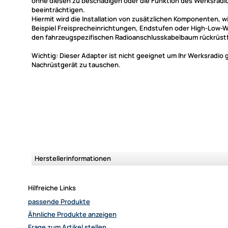
ohne diesen zu beschädigen oder die Funktion des Werksradi
beeinträchtigen.
Hiermit wird die Installation von zusätzlichen Komponenten, 
Beispiel Freisprecheinrichtungen, Endstufen oder High-Low-W
den fahrzeugspezifischen Radioanschlusskabelbaum rückrüstf
Wichtig: Dieser Adapter ist nicht geeignet um Ihr Werksradio 
Nachrüstgerät zu tauschen.
Herstellerinformationen
Hilfreiche Links
passende Produkte
Ähnliche Produkte anzeigen
Frage zum Artikel stellen