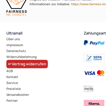
Informationen zur Initiative:
https://www.fairness-i
Ultramall
Zahlungsar
Über uns
Impressum
Datenschutz
Widerrufsbelehrung
↩ Vertrag widerrufen
AGB
Kontakt
Service
Preisliste
Versandkosten
Partner