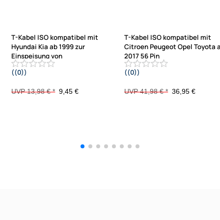
T-Kabel ISO kompatibel mit
T-Kabel ISO kompatibel mit
Hyundai Kia ab 1999 zur
Citroen Peugeot Opel Toyota 
Einspeisung von
2017 56 Pin
((0))
((0))
Freisprecheinrichtung ISO
Version Einschleifen ISO Verstärker
Verstärker für THB Parrot Dabendorf
Freisprech für Parrot THB Dabendo
UVP 13,98 € *
9,45 €
UVP 41,98 € *
36,95 €
i-sotec Match
i-sotec Match