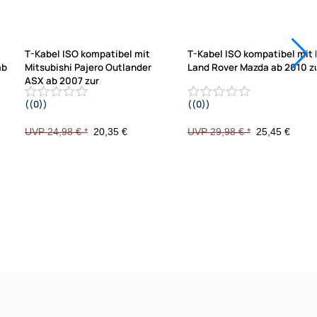
T-Kabel ISO kompatibel mit
T-Kabel ISO kompatibel mit 
ab
Mitsubishi Pajero Outlander
Land Rover Mazda ab 2010 z
ASX ab 2007 zur
((0))
((0))
Einspeisung von
Einspeisung von
rf
Freisprecheinrichtung ISO
Freisprecheinrichtung ISO
UVP 24,98 € *
20,35 €
UVP 29,98 € *
25,45 €
Verstärker für THB Parrot Dabendorf
Verstärker für THB Parrot Dabend
i-sotec Match
i-sotec Match