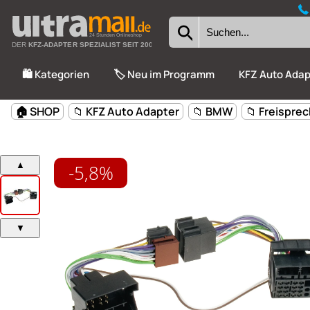
24 Stunden Onlineshop
DER
KFZ-ADAPTER SPEZIALIST SEIT 2002
🛍️ Kategorien
🏷️ Neu im Programm
KFZ Auto Adap
-5,8%
🏠 SHOP
📁 KFZ Auto Adapter
📁 BMW
📁 Freispre
▲
▼