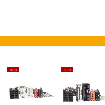
-18,5%
-15,1%