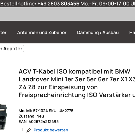
Bestellhotline:
+49 2803 803456
Mo.- Fr. 09:00-17:00 U
ter
Antennen und Zubehör
Dämmung / Ausbau
Ha
ch Adapter
ACV T-Kabel ISO kompatibel mit BMW
Landrover Mini 1er 3er 5er 6er 7er X1 X
Z4 Z8 zur Einspeisung von
Freisprecheinrichtung ISO Verstärker 
Modell:
57-1024
SKU:
UM2775
Zustand:
Neu
EAN:
4026724212495
|
Produkt bewerten