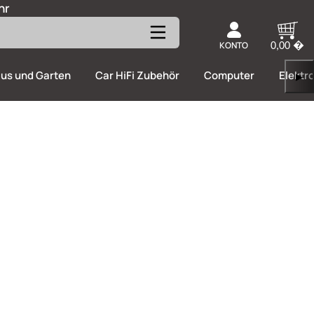
hr
KONTO
0,00 �
us und Garten
Car HiFi Zubehör
Computer
Elektr
▶