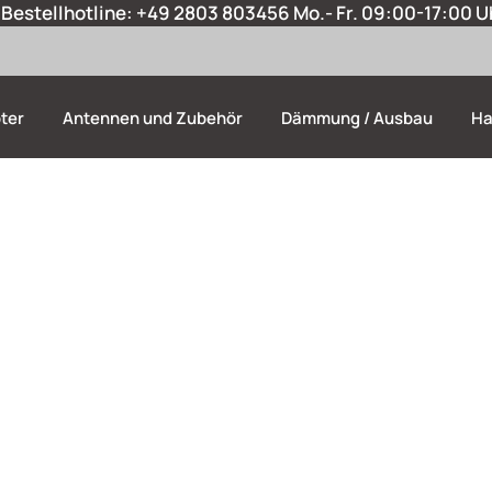
Bestellhotline:
+49 2803 803456
Mo.- Fr. 09:00-17:00 U
ter
Antennen und Zubehör
Dämmung / Ausbau
Ha