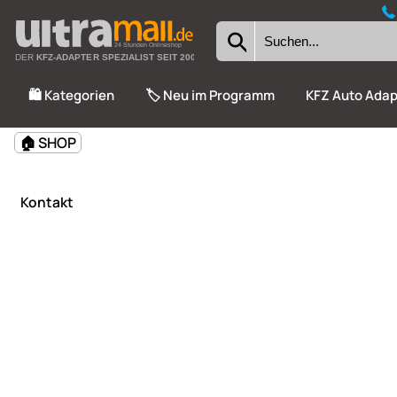
24 Stunden Onlineshop
DER
KFZ-ADAPTER SPEZIALIST SEIT 2002
🛍️ Kategorien
🏷️ Neu im Programm
KFZ Auto Adap
🏠 SHOP
Kontakt