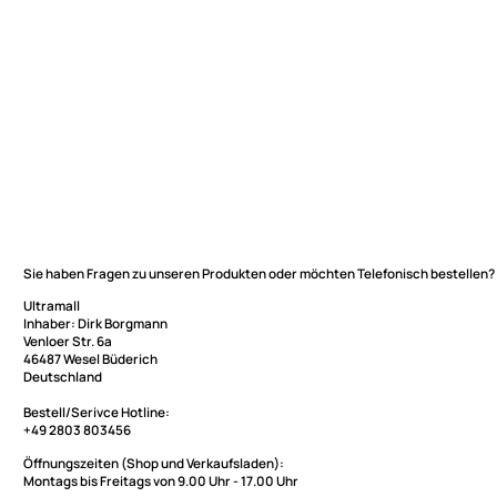
Sie haben Fragen zu unseren Produkten oder möchten Telefonisch be
Ultramall
Inhaber: Dirk Borgmann
Ultramall
Venloer Str. 6a
46487 Wesel Büderich
Zahlungsarten
Deutschland
Wir versenden mit