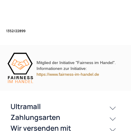
Bestell/Serivce Hotline:
Unsere Leistungen
+49 2803 803456
Öffnungszeiten (Shop und Verkaufsladen):
Montags bis Freitags von 9.00 Uhr - 17.00 Uhr
Mitglied der Initiative "Fairness im Handel".
1352/22899
Informationen zur Initiative:
https://www.fairness-im-handel.de